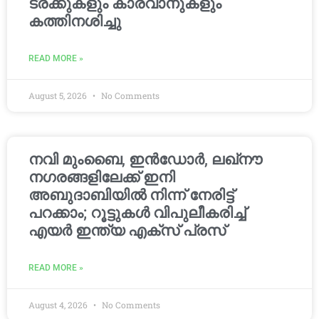
ട്രക്കുകളും കാരവാനുകളും
കത്തിനശിച്ചു
READ MORE »
August 5, 2026
No Comments
നവി മുംബൈ, ഇൻഡോർ, ലഖ്നൗ
നഗരങ്ങളിലേക്ക് ഇനി
അബുദാബിയിൽ നിന്ന് നേരിട്ട്
പറക്കാം; റൂട്ടുകൾ വിപുലീകരിച്ച്
എയർ ഇന്ത്യ എക്സ് പ്രസ്
READ MORE »
August 4, 2026
No Comments