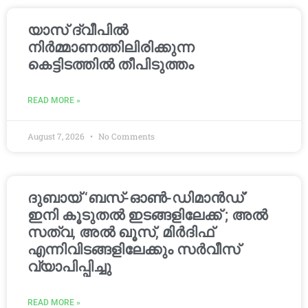
യാസ് ദ്വീപിൽ
നിർമ്മാണത്തിലിരിക്കുന്ന
കെട്ടിടത്തിൽ തീപിടുത്തം
READ MORE »
August 7, 2026
No Comments
ദുബായ് ‘ബസ്-ഓൺ-ഡിമാൻഡ്’
ഇനി കൂടുതൽ ഇടങ്ങളിലേക്ക് ; അൽ
സത്വ, അൽ ഖൂസ്, മിർദിഫ്
എന്നിവിടങ്ങളിലേക്കും സർവീസ്
വ്യാപിപ്പിച്ചു
READ MORE »