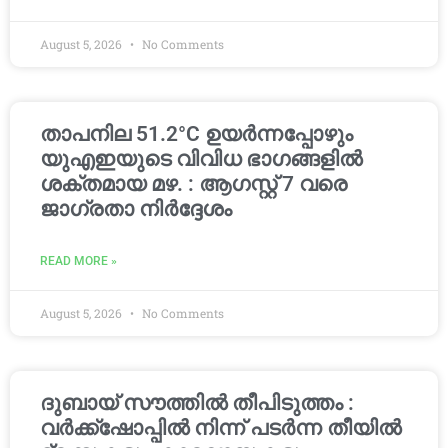
August 5, 2026
No Comments
താപനില 51.2°C ഉയർന്നപ്പോഴും
യുഎഇയുടെ വിവിധ ഭാഗങ്ങളിൽ
ശക്തമായ മഴ. : ആഗസ്റ്റ് 7 വരെ
ജാഗ്രതാ നിർദ്ദേശം
READ MORE »
August 5, 2026
No Comments
ദുബായ് സൗത്തിൽ തീപിടുത്തം :
വർക്ക്‌ഷോപ്പിൽ നിന്ന് പടർന്ന തീയിൽ