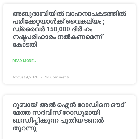
അബുദാബിയിൽ വാഹനാപകടത്തിൽ
പരിക്കേറ്റയാൾക്ക് വൈകല്യം ;
ഡ്രൈവർ 150,000 ദിർഹം
നഷ്ടപരിഹാരം നൽകണമെന്ന്
കോടതി
READ MORE »
August 9, 2026
No Comments
ദുബായ്-അൽ ഐൻ റോഡിനെ ഔദ്
മേത്ത സർവീസ് റോഡുമായി
ബന്ധിപ്പിക്കുന്ന പുതിയ ടണൽ
തുറന്നു