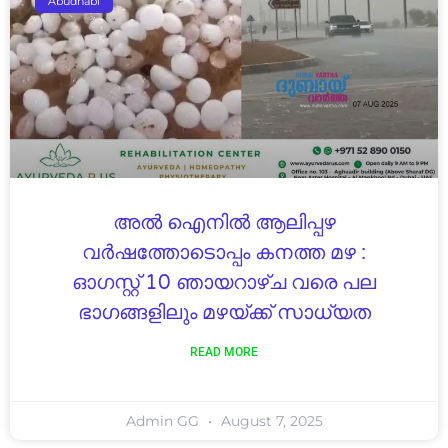
Abudhabi
അൽ ഐനിൽ ആലിപ്പഴ
വർഷത്തോടൊപ്പം കനത്ത മഴ :
ഓഗസ്റ്റ് 10 ഞായറാഴ്ച വരെ പല
ഭാഗങ്ങളിലും മഴയ്ക്ക് സാധ്യത
READ MORE
Admin GG
August 7, 2025