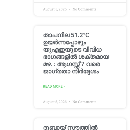
August 5, 2026
No Comments
താപനില 51.2°C
ഉയർന്നപ്പോഴും
യുഎഇയുടെ വിവിധ
ഭാഗങ്ങളിൽ ശക്തമായ
മഴ. : ആഗസ്റ്റ് 7 വരെ
ജാഗ്രതാ നിർദ്ദേശം
READ MORE »
August 5, 2026
No Comments
ദുബായ് സൗത്തിൽ