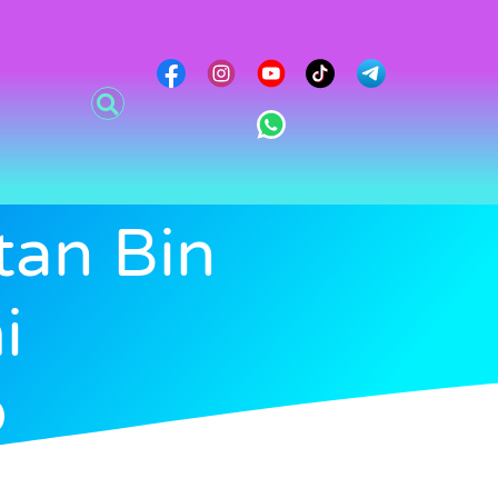
tan Bin
i