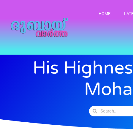
HOME
LAT
His Highnes
Moha