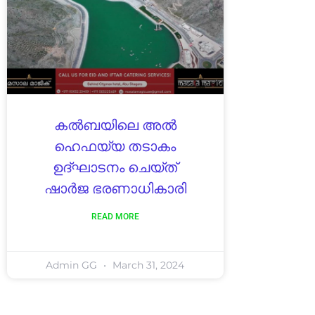
കൽബയിലെ അൽ
ഹെഫയ്യ തടാകം
ഉദ്ഘാടനം ചെയ്ത്
ഷാർജ ഭരണാധികാരി
READ MORE
Admin GG
March 31, 2024