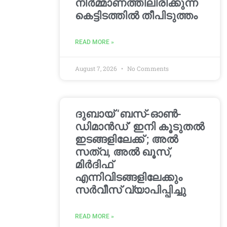
നിർമ്മാണത്തിലിരിക്കുന്ന
കെട്ടിടത്തിൽ തീപിടുത്തം
READ MORE »
August 7, 2026
No Comments
ദുബായ് ‘ബസ്-ഓൺ-
ഡിമാൻഡ്’ ഇനി കൂടുതൽ
ഇടങ്ങളിലേക്ക് ; അൽ
സത്വ, അൽ ഖൂസ്,
മിർദിഫ്
എന്നിവിടങ്ങളിലേക്കും
സർവീസ് വ്യാപിപ്പിച്ചു
READ MORE »