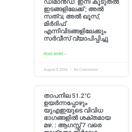
ഡിമാൻഡ്’ ഇനി കൂടുതൽ
ഇടങ്ങളിലേക്ക് ; അൽ
സത്വ, അൽ ഖൂസ്,
മിർദിഫ്
എന്നിവിടങ്ങളിലേക്കും
സർവീസ് വ്യാപിപ്പിച്ചു
READ MORE »
August 5, 2026
No Comments
താപനില 51.2°C
ഉയർന്നപ്പോഴും
യുഎഇയുടെ വിവിധ
ഭാഗങ്ങളിൽ ശക്തമായ
മഴ. : ആഗസ്റ്റ് 7 വരെ