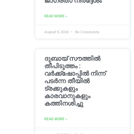
ജാഗ്രതാ നിർദ്ദേശം
READ MORE »
August 5, 2026
No Comments
ദുബായ് സൗത്തിൽ
തീപിടുത്തം :
വർക്ക്‌ഷോപ്പിൽ നിന്ന്
പടർന്ന തീയിൽ
ട്രക്കുകളും
കാരവാനുകളും
കത്തിനശിച്ചു
READ MORE »