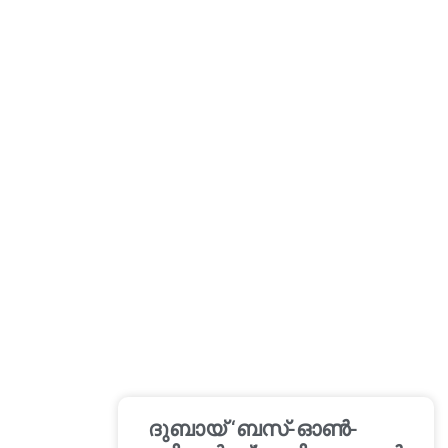
ദുബായ് ‘ബസ്-ഓൺ-