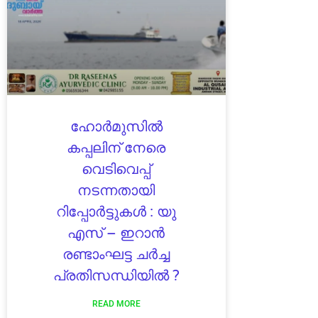
ഹോർമുസിൽ
കപ്പലിന് നേരെ
വെടിവെപ്പ്
നടന്നതായി
റിപ്പോർട്ടുകൾ : യു
എസ് – ഇറാൻ
രണ്ടാംഘട്ട ചർച്ച
പ്രതിസന്ധിയിൽ ?
READ MORE