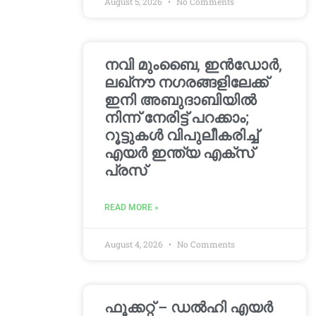
August 5, 2026
No Comments
നവി മുംബൈ, ഇൻഡോർ,
ലഖ്നൗ നഗരങ്ങളിലേക്ക്
ഇനി അബുദാബിയിൽ
നിന്ന് നേരിട്ട് പറക്കാം;
റൂട്ടുകൾ വിപുലീകരിച്ച്
എയർ ഇന്ത്യ എക്സ്
പ്രസ്
READ MORE »
August 4, 2026
No Comments
ഫൂക്കറ്റ് – ഡൽഹി എയര്‍