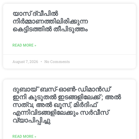
യാസ് ദ്വീപിൽ
നിർമ്മാണത്തിലിരിക്കുന്ന
കെട്ടിടത്തിൽ തീപിടുത്തം
READ MORE »
August 7, 2026
No Comments
ദുബായ് ‘ബസ്-ഓൺ-ഡിമാൻഡ്’
ഇനി കൂടുതൽ ഇടങ്ങളിലേക്ക് ; അൽ
സത്വ, അൽ ഖൂസ്, മിർദിഫ്
എന്നിവിടങ്ങളിലേക്കും സർവീസ്
വ്യാപിപ്പിച്ചു
READ MORE »