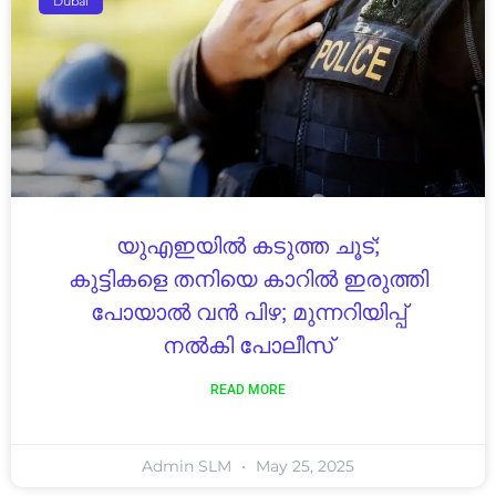
Dubai
യുഎഇയിൽ കടുത്ത ചൂട്;
കുട്ടികളെ തനിയെ കാറിൽ ഇരുത്തി
പോയാൽ വൻ പിഴ; മുന്നറിയിപ്പ്
നൽകി പോലീസ്
READ MORE
Admin SLM
May 25, 2025