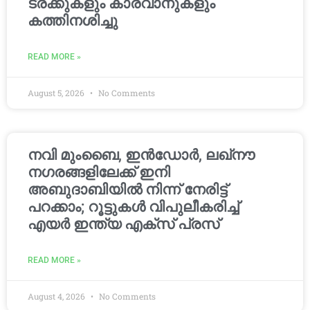
ട്രക്കുകളും കാരവാനുകളും
കത്തിനശിച്ചു
READ MORE »
August 5, 2026
No Comments
നവി മുംബൈ, ഇൻഡോർ, ലഖ്നൗ
നഗരങ്ങളിലേക്ക് ഇനി
അബുദാബിയിൽ നിന്ന് നേരിട്ട്
പറക്കാം; റൂട്ടുകൾ വിപുലീകരിച്ച്
എയർ ഇന്ത്യ എക്സ് പ്രസ്
READ MORE »
August 4, 2026
No Comments