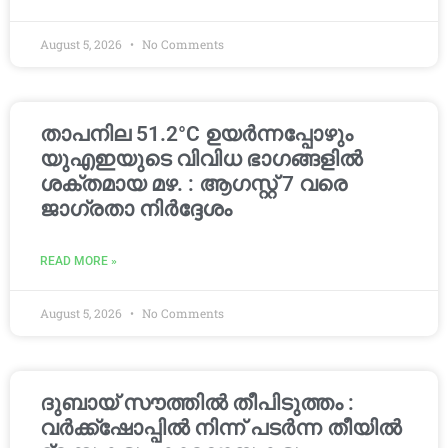
August 5, 2026
No Comments
താപനില 51.2°C ഉയർന്നപ്പോഴും
യുഎഇയുടെ വിവിധ ഭാഗങ്ങളിൽ
ശക്തമായ മഴ. : ആഗസ്റ്റ് 7 വരെ
ജാഗ്രതാ നിർദ്ദേശം
READ MORE »
August 5, 2026
No Comments
ദുബായ് സൗത്തിൽ തീപിടുത്തം :
വർക്ക്‌ഷോപ്പിൽ നിന്ന് പടർന്ന തീയിൽ