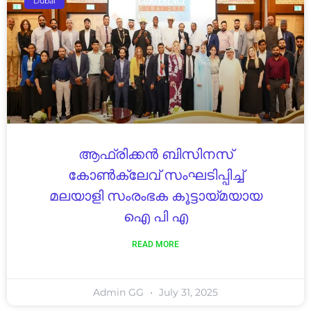
Dubai
ആഫ്രിക്കൻ ബിസിനസ്
കോൺക്ലേവ് സംഘടിപ്പിച്ച്‌
മലയാളി സംരംഭക കൂട്ടായ്മയായ
ഐ പി എ
READ MORE
Admin GG
July 31, 2025