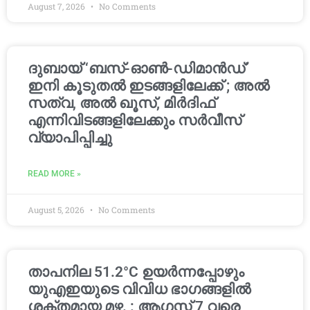
August 7, 2026
No Comments
ദുബായ് ‘ബസ്-ഓൺ-ഡിമാൻഡ്’
ഇനി കൂടുതൽ ഇടങ്ങളിലേക്ക് ; അൽ
സത്വ, അൽ ഖൂസ്, മിർദിഫ്
എന്നിവിടങ്ങളിലേക്കും സർവീസ്
വ്യാപിപ്പിച്ചു
READ MORE »
August 5, 2026
No Comments
താപനില 51.2°C ഉയർന്നപ്പോഴും
യുഎഇയുടെ വിവിധ ഭാഗങ്ങളിൽ
ശക്തമായ മഴ. : ആഗസ്റ്റ് 7 വരെ