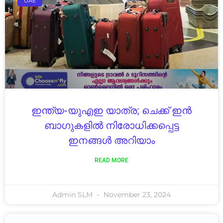
UAE
ഇന്ത്യ-യുഎഇ യാത്ര; ചെക്ക് ഇൻ
ബാഗുകളിൽ നിരോധിക്കപ്പെട്ട
ഇനങ്ങൾ അറിയാം
READ MORE
Admin SLM
November 23, 2024