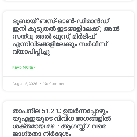
ദുബായ് ‘ബസ്-ഓൺ-ഡിമാൻഡ്’
ഇനി കൂടുതൽ ഇടങ്ങളിലേക്ക് ; അൽ
സത്വ, അൽ ഖൂസ്, മിർദിഫ്
എന്നിവിടങ്ങളിലേക്കും സർവീസ്
വ്യാപിപ്പിച്ചു
READ MORE »
August 5, 2026
No Comments
താപനില 51.2°C ഉയർന്നപ്പോഴും
യുഎഇയുടെ വിവിധ ഭാഗങ്ങളിൽ
ശക്തമായ മഴ. : ആഗസ്റ്റ് 7 വരെ
ജാഗ്രതാ നിർദ്ദേശം