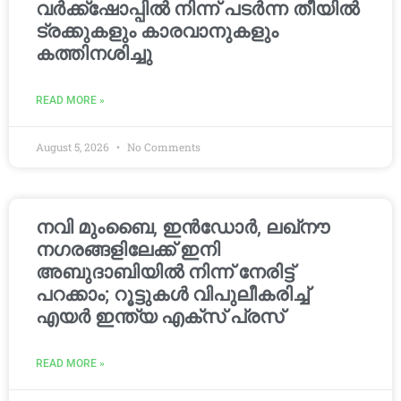
വർക്ക്‌ഷോപ്പിൽ നിന്ന് പടർന്ന തീയിൽ
ട്രക്കുകളും കാരവാനുകളും
കത്തിനശിച്ചു
READ MORE »
August 5, 2026
No Comments
നവി മുംബൈ, ഇൻഡോർ, ലഖ്നൗ
നഗരങ്ങളിലേക്ക് ഇനി
അബുദാബിയിൽ നിന്ന് നേരിട്ട്
പറക്കാം; റൂട്ടുകൾ വിപുലീകരിച്ച്
എയർ ഇന്ത്യ എക്സ് പ്രസ്
READ MORE »