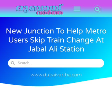
New Junction To Help Metro
Users Skip Train Change At
Jabal Ali Station
www.dubaivartha.com