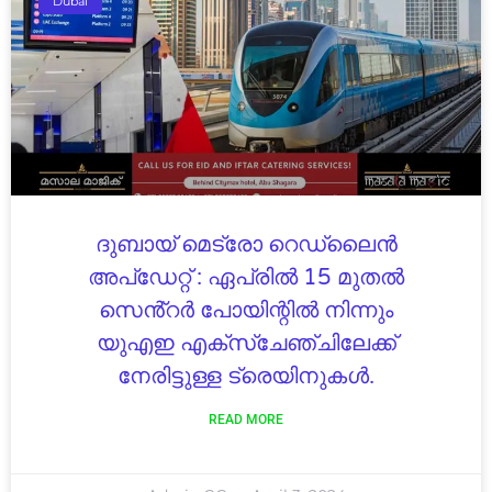
Dubai
ദുബായ് മെട്രോ റെഡ്‌ലൈൻ
അപ്ഡേറ്റ് : ഏപ്രിൽ 15 മുതൽ
സെൻ്റർ പോയിന്റിൽ നിന്നും
യുഎഇ എക്സ്ചേഞ്ചിലേക്ക്
നേരിട്ടുള്ള ട്രെയിനുകൾ.
READ MORE