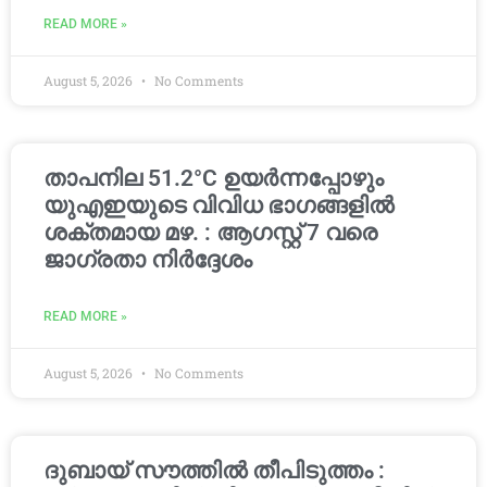
READ MORE »
August 5, 2026
No Comments
താപനില 51.2°C ഉയർന്നപ്പോഴും
യുഎഇയുടെ വിവിധ ഭാഗങ്ങളിൽ
ശക്തമായ മഴ. : ആഗസ്റ്റ് 7 വരെ
ജാഗ്രതാ നിർദ്ദേശം
READ MORE »
August 5, 2026
No Comments
ദുബായ് സൗത്തിൽ തീപിടുത്തം :