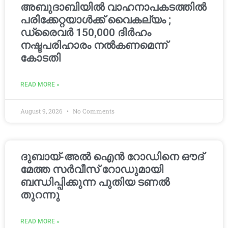
അബുദാബിയിൽ വാഹനാപകടത്തിൽ
പരിക്കേറ്റയാൾക്ക് വൈകല്യം ;
ഡ്രൈവർ 150,000 ദിർഹം
നഷ്ടപരിഹാരം നൽകണമെന്ന്
കോടതി
READ MORE »
August 9, 2026
No Comments
ദുബായ്-അൽ ഐൻ റോഡിനെ ഔദ്
മേത്ത സർവീസ് റോഡുമായി
ബന്ധിപ്പിക്കുന്ന പുതിയ ടണൽ
തുറന്നു
READ MORE »