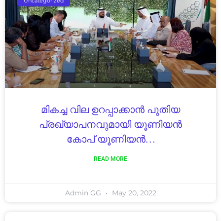
Uncategorized
മികച്ച വില ഉറപ്പാക്കാന്‍ പുതിയ
പ്രഖ്യാപനവുമായി യൂണിയന്‍
കോപ് യൂണിയന്‍…
READ MORE
Admin GG
May 20, 2022