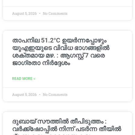
August 5, 2026
No Comments
താപനില 51.2°C ഉയർന്നപ്പോഴും
യുഎഇയുടെ വിവിധ ഭാഗങ്ങളിൽ
ശക്തമായ മഴ. : ആഗസ്റ്റ് 7 വരെ
ജാഗ്രതാ നിർദ്ദേശം
READ MORE »
August 5, 2026
No Comments
ദുബായ് സൗത്തിൽ തീപിടുത്തം :
വർക്ക്‌ഷോപ്പിൽ നിന്ന് പടർന്ന തീയിൽ