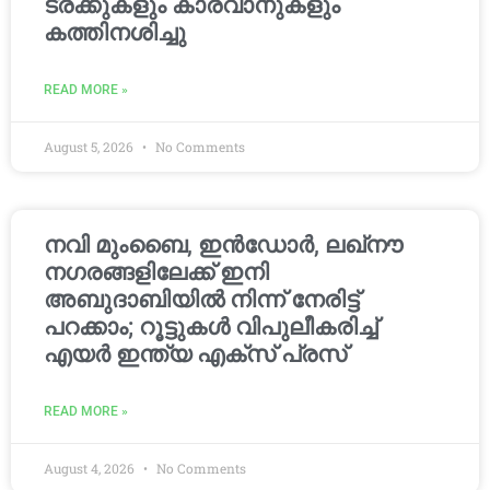
ട്രക്കുകളും കാരവാനുകളും
കത്തിനശിച്ചു
READ MORE »
August 5, 2026
No Comments
നവി മുംബൈ, ഇൻഡോർ, ലഖ്നൗ
നഗരങ്ങളിലേക്ക് ഇനി
അബുദാബിയിൽ നിന്ന് നേരിട്ട്
പറക്കാം; റൂട്ടുകൾ വിപുലീകരിച്ച്
എയർ ഇന്ത്യ എക്സ് പ്രസ്
READ MORE »
August 4, 2026
No Comments