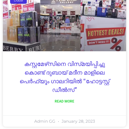
Dubai
കസ്റ്റമേഴ്‌സിനെ വിസ്‍മയിപ്പിച്ചു
കൊണ്ട് ദുബായ് മദീന മാളിലെ
പെർഫ്യൂം ഗാലറിയിൽ “ഹോട്ടസ്റ്റ്
ഡീൽസ്”
READ MORE
Admin GG
January 28, 2023