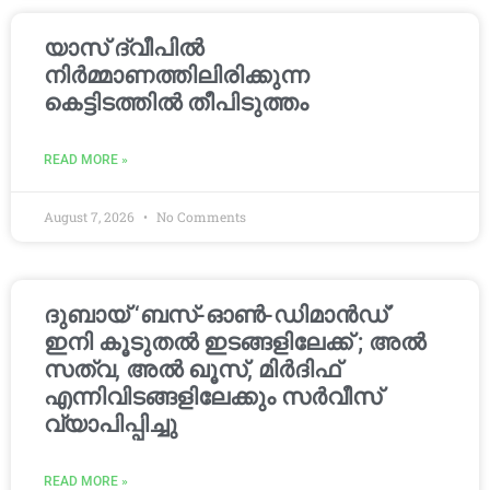
യാസ് ദ്വീപിൽ
നിർമ്മാണത്തിലിരിക്കുന്ന
കെട്ടിടത്തിൽ തീപിടുത്തം
READ MORE »
August 7, 2026
No Comments
ദുബായ് ‘ബസ്-ഓൺ-ഡിമാൻഡ്’
ഇനി കൂടുതൽ ഇടങ്ങളിലേക്ക് ; അൽ
സത്വ, അൽ ഖൂസ്, മിർദിഫ്
എന്നിവിടങ്ങളിലേക്കും സർവീസ്
വ്യാപിപ്പിച്ചു
READ MORE »