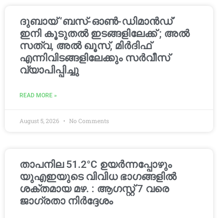
ദുബായ് ‘ബസ്-ഓൺ-ഡിമാൻഡ്’
ഇനി കൂടുതൽ ഇടങ്ങളിലേക്ക് ; അൽ
സത്വ, അൽ ഖൂസ്, മിർദിഫ്
എന്നിവിടങ്ങളിലേക്കും സർവീസ്
വ്യാപിപ്പിച്ചു
READ MORE »
August 5, 2026
No Comments
താപനില 51.2°C ഉയർന്നപ്പോഴും
യുഎഇയുടെ വിവിധ ഭാഗങ്ങളിൽ
ശക്തമായ മഴ. : ആഗസ്റ്റ് 7 വരെ
ജാഗ്രതാ നിർദ്ദേശം