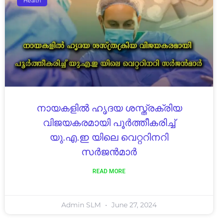
Health
നായകളിൽ ഹൃദയ ശസ്ത്രക്രിയ
വിജയകരമായി പൂർത്തീകരിച്ച്
യു.എ.ഇ യിലെ വെറ്ററിനറി
സർജൻമാർ
READ MORE
Admin SLM
June 27, 2024