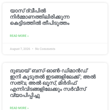
യാസ് ദ്വീപിൽ
നിർമ്മാണത്തിലിരിക്കുന്ന
കെട്ടിടത്തിൽ തീപിടുത്തം
READ MORE »
August 7, 2026
No Comments
ദുബായ് ‘ബസ്-ഓൺ-ഡിമാൻഡ്’
ഇനി കൂടുതൽ ഇടങ്ങളിലേക്ക് ; അൽ
സത്വ, അൽ ഖൂസ്, മിർദിഫ്
എന്നിവിടങ്ങളിലേക്കും സർവീസ്
വ്യാപിപ്പിച്ചു
READ MORE »