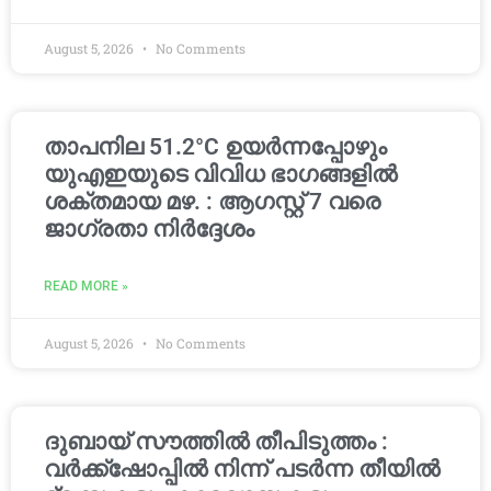
August 5, 2026
No Comments
താപനില 51.2°C ഉയർന്നപ്പോഴും
യുഎഇയുടെ വിവിധ ഭാഗങ്ങളിൽ
ശക്തമായ മഴ. : ആഗസ്റ്റ് 7 വരെ
ജാഗ്രതാ നിർദ്ദേശം
READ MORE »
August 5, 2026
No Comments
ദുബായ് സൗത്തിൽ തീപിടുത്തം :
വർക്ക്‌ഷോപ്പിൽ നിന്ന് പടർന്ന തീയിൽ