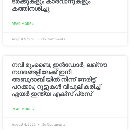
ട്രക്കുകളും കാരവാനുകളും
കത്തിനശിച്ചു
READ MORE »
August 5, 2026
No Comments
നവി മുംബൈ, ഇൻഡോർ, ലഖ്നൗ
നഗരങ്ങളിലേക്ക് ഇനി
അബുദാബിയിൽ നിന്ന് നേരിട്ട്
പറക്കാം; റൂട്ടുകൾ വിപുലീകരിച്ച്
എയർ ഇന്ത്യ എക്സ് പ്രസ്
READ MORE »
August 4, 2026
No Comments