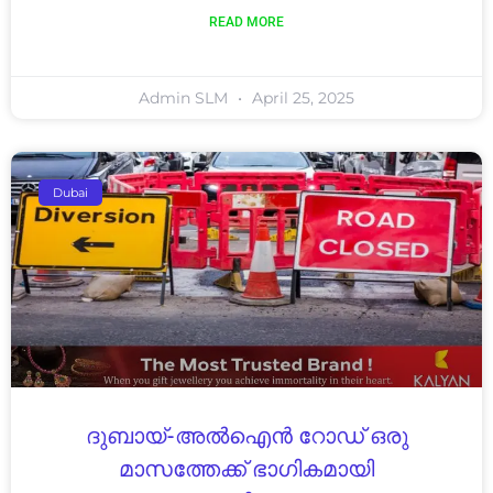
READ MORE
Admin SLM
April 25, 2025
Dubai
ദുബായ്-അൽഐൻ റോഡ് ഒരു
മാസത്തേക്ക് ഭാഗികമായി