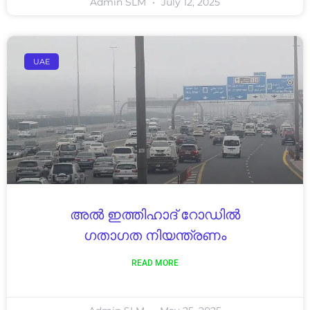
Admin SLM
July 12, 2025
UAE
അൽ ഇത്തിഹാദ് റോഡിൽ
ഗതാഗത നിയന്ത്രണം
READ MORE