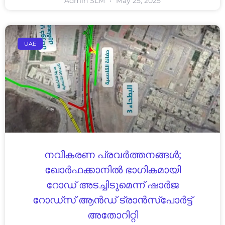
Admin SLM
May 25, 2025
UAE
നവീകരണ പ്രവർത്തനങ്ങൾ;
ഖോർഫക്കാനിൽ ഭാഗികമായി
റോഡ് അടച്ചിടുമെന്ന് ഷാർജ
റോഡ്‌സ് ആൻഡ് ട്രാൻസ്‌പോർട്ട്
അതോറിറ്റി