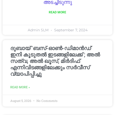
അടച്ചിടുന്നു
READ MORE
Admin SLM
September 7, 2024
ദുബായ് ‘ബസ്-ഓൺ-ഡിമാൻഡ്’
ഇനി കൂടുതൽ ഇടങ്ങളിലേക്ക് ; അൽ
സത്വ, അൽ ഖൂസ്, മിർദിഫ്
എന്നിവിടങ്ങളിലേക്കും സർവീസ്
വ്യാപിപ്പിച്ചു
READ MORE »
August 5, 2026
No Comments