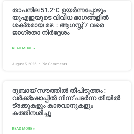
താപനില 51.2°C ഉയർന്നപ്പോഴും
യുഎഇയുടെ വിവിധ ഭാഗങ്ങളിൽ
ശക്തമായ മഴ. : ആഗസ്റ്റ് 7 വരെ
ജാഗ്രതാ നിർദ്ദേശം
READ MORE »
August 5, 2026
No Comments
ദുബായ് സൗത്തിൽ തീപിടുത്തം :
വർക്ക്‌ഷോപ്പിൽ നിന്ന് പടർന്ന തീയിൽ
ട്രക്കുകളും കാരവാനുകളും
കത്തിനശിച്ചു
READ MORE »