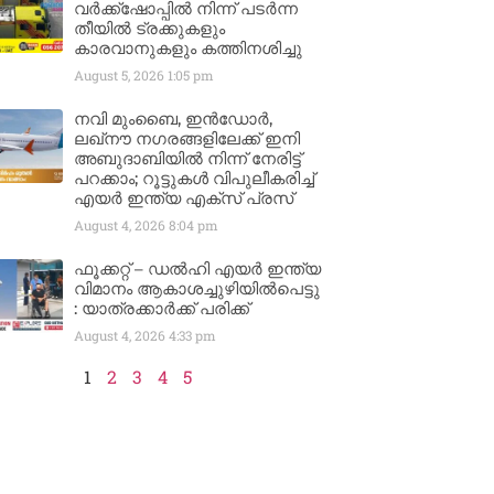
വർക്ക്‌ഷോപ്പിൽ നിന്ന് പടർന്ന
തീയിൽ ട്രക്കുകളും
കാരവാനുകളും കത്തിനശിച്ചു
August 5, 2026
1:05 pm
നവി മുംബൈ, ഇൻഡോർ,
ലഖ്നൗ നഗരങ്ങളിലേക്ക് ഇനി
അബുദാബിയിൽ നിന്ന് നേരിട്ട്
പറക്കാം; റൂട്ടുകൾ വിപുലീകരിച്ച്
എയർ ഇന്ത്യ എക്സ് പ്രസ്
August 4, 2026
8:04 pm
ഫൂക്കറ്റ് – ഡൽഹി എയര്‍ ഇന്ത്യ
വിമാനം ആകാശച്ചുഴിയില്‍പെട്ടു
: യാത്രക്കാര്‍ക്ക് പരിക്ക്
August 4, 2026
4:33 pm
1
2
3
4
5