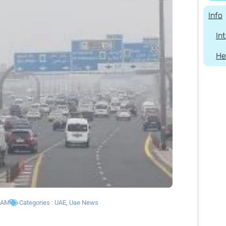
Info
In
He
 AM
Categories :
UAE
,
Uae News