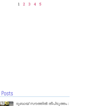
1
2
3
4
5
 Posts
ദുബായ് സൗത്തിൽ തീപിടുത്തം :