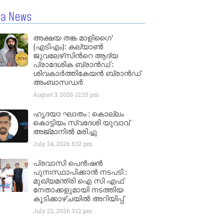
la News
അക്ഷയ തങ്ക മാളിഗൈ’
(എടിഎം): കല്യാണ്‍
ജുവലേഴ്‌സിന്‍റെ ആദ്യ
പ്രാദേശിക ബ്രാന്‍ഡ് :
ശിവകാര്‍ത്തികേയന്‍ ബ്രാന്‍ഡ്
അംബാസഡര്‍
August 3, 2026
12:25 pm
ഹൃദയാ ഘാതം : കൊല്ലം
കൊട്ടിയം സ്വദേശി യുവാവ്
അജ്മാനിൽ മരിച്ചു
July 24, 2026
5:32 pm
പ്രവാസി പെൻഷൻ
പുനഃസ്ഥാപിക്കാൻ നടപടി :
മുഖ്യമന്ത്രി ഐ സി എഫ്
നേതാക്കളുമായി നടത്തിയ
കൂടിക്കാഴ്ചയിൽ അറിയിപ്പ്
July 22, 2026
3:12 pm