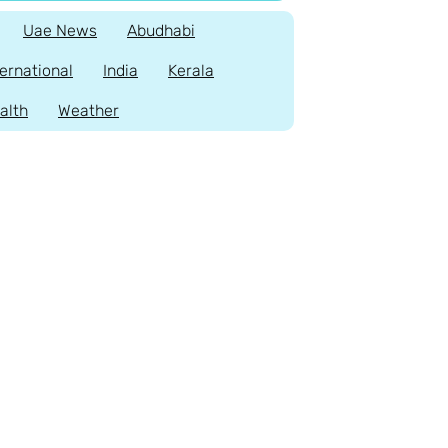
Uae News
Abudhabi
ternational
India
Kerala
alth
Weather