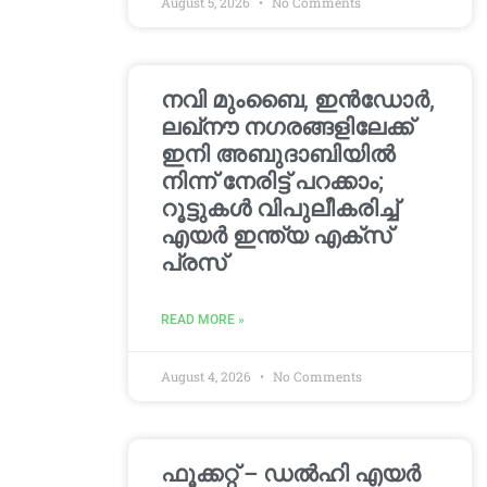
August 5, 2026
No Comments
നവി മുംബൈ, ഇൻഡോർ,
ലഖ്നൗ നഗരങ്ങളിലേക്ക്
ഇനി അബുദാബിയിൽ
നിന്ന് നേരിട്ട് പറക്കാം;
റൂട്ടുകൾ വിപുലീകരിച്ച്
എയർ ഇന്ത്യ എക്സ്
പ്രസ്
READ MORE »
August 4, 2026
No Comments
ഫൂക്കറ്റ് – ഡൽഹി എയര്‍