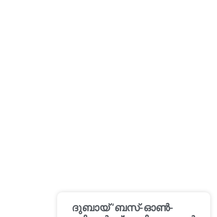
ദുബായ് ‘ബസ്-ഓൺ-