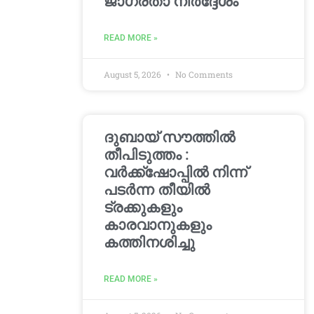
ജാഗ്രതാ നിർദ്ദേശം
READ MORE »
August 5, 2026
No Comments
ദുബായ് സൗത്തിൽ
തീപിടുത്തം :
വർക്ക്‌ഷോപ്പിൽ നിന്ന്
പടർന്ന തീയിൽ
ട്രക്കുകളും
കാരവാനുകളും
കത്തിനശിച്ചു
READ MORE »