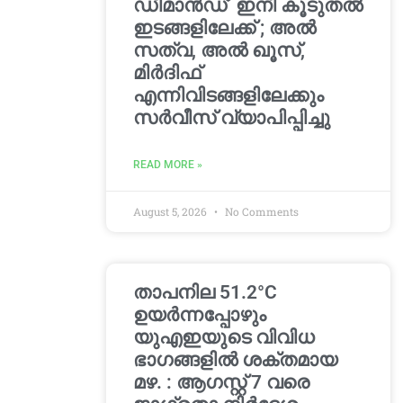
ഡിമാൻഡ്’ ഇനി കൂടുതൽ
ഇടങ്ങളിലേക്ക് ; അൽ
സത്വ, അൽ ഖൂസ്,
മിർദിഫ്
എന്നിവിടങ്ങളിലേക്കും
സർവീസ് വ്യാപിപ്പിച്ചു
READ MORE »
August 5, 2026
No Comments
താപനില 51.2°C
ഉയർന്നപ്പോഴും
യുഎഇയുടെ വിവിധ
ഭാഗങ്ങളിൽ ശക്തമായ
മഴ. : ആഗസ്റ്റ് 7 വരെ