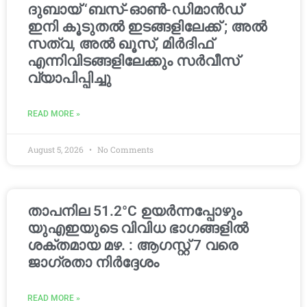
ദുബായ് ‘ബസ്-ഓൺ-ഡിമാൻഡ്’
ഇനി കൂടുതൽ ഇടങ്ങളിലേക്ക് ; അൽ
സത്വ, അൽ ഖൂസ്, മിർദിഫ്
എന്നിവിടങ്ങളിലേക്കും സർവീസ്
വ്യാപിപ്പിച്ചു
READ MORE »
August 5, 2026
No Comments
താപനില 51.2°C ഉയർന്നപ്പോഴും
യുഎഇയുടെ വിവിധ ഭാഗങ്ങളിൽ
ശക്തമായ മഴ. : ആഗസ്റ്റ് 7 വരെ
ജാഗ്രതാ നിർദ്ദേശം
READ MORE »