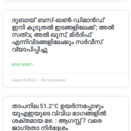
ദുബായ് ‘ബസ്-ഓൺ-ഡിമാൻഡ്’
ഇനി കൂടുതൽ ഇടങ്ങളിലേക്ക് ; അൽ
സത്വ, അൽ ഖൂസ്, മിർദിഫ്
എന്നിവിടങ്ങളിലേക്കും സർവീസ്
വ്യാപിപ്പിച്ചു
READ MORE »
August 5, 2026
No Comments
താപനില 51.2°C ഉയർന്നപ്പോഴും
യുഎഇയുടെ വിവിധ ഭാഗങ്ങളിൽ
ശക്തമായ മഴ. : ആഗസ്റ്റ് 7 വരെ
ജാഗ്രതാ നിർദ്ദേശം