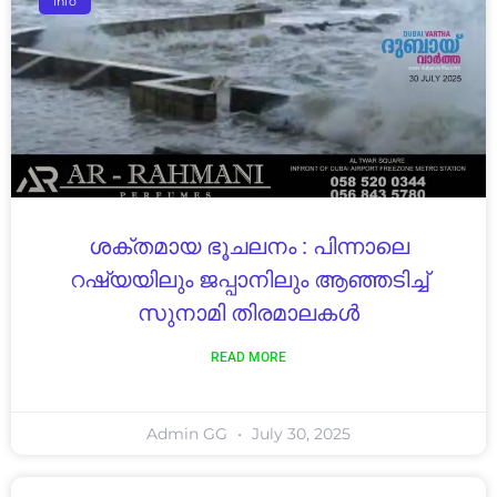
Info
ശക്തമായ ഭൂചലനം : പിന്നാലെ
റഷ്യയിലും ജപ്പാനിലും ആഞ്ഞടിച്ച്
സുനാമി തിരമാലകൾ
READ MORE
Admin GG
July 30, 2025