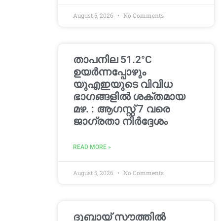
August 5, 2026
No Comments
താപനില 51.2°C
ഉയർന്നപ്പോഴും
യുഎഇയുടെ വിവിധ
ഭാഗങ്ങളിൽ ശക്തമായ
മഴ. : ആഗസ്റ്റ് 7 വരെ
ജാഗ്രതാ നിർദ്ദേശം
READ MORE »
August 5, 2026
No Comments
ദുബായ് സൗത്തിൽ