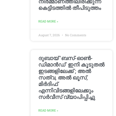
നിർമ്മാണത്തിലിരിക്കുന്ന
കെട്ടിടത്തിൽ തീപിടുത്തം
READ MORE »
August 7, 2026
No Comments
ദുബായ് ‘ബസ്-ഓൺ-
ഡിമാൻഡ്’ ഇനി കൂടുതൽ
ഇടങ്ങളിലേക്ക് ; അൽ
സത്വ, അൽ ഖൂസ്,
മിർദിഫ്
എന്നിവിടങ്ങളിലേക്കും
സർവീസ് വ്യാപിപ്പിച്ചു
READ MORE »