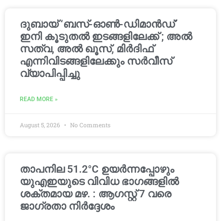
ദുബായ് ‘ബസ്-ഓൺ-ഡിമാൻഡ്’
ഇനി കൂടുതൽ ഇടങ്ങളിലേക്ക് ; അൽ
സത്വ, അൽ ഖൂസ്, മിർദിഫ്
എന്നിവിടങ്ങളിലേക്കും സർവീസ്
വ്യാപിപ്പിച്ചു
READ MORE »
August 5, 2026
No Comments
താപനില 51.2°C ഉയർന്നപ്പോഴും
യുഎഇയുടെ വിവിധ ഭാഗങ്ങളിൽ
ശക്തമായ മഴ. : ആഗസ്റ്റ് 7 വരെ
ജാഗ്രതാ നിർദ്ദേശം