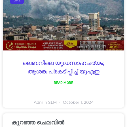
UAE
ലെബനിലെ യുദ്ധസാഹചര്യം;
ആശങ്ക പ്രകടിപ്പിച്ച് യുഎഇ
READ MORE
Admin SLM
October 1, 2024
കുറഞ്ഞ ചെലവിൽ