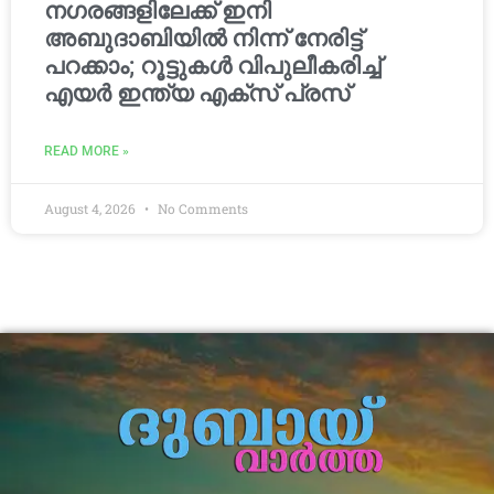
നഗരങ്ങളിലേക്ക് ഇനി
അബുദാബിയിൽ നിന്ന് നേരിട്ട്
പറക്കാം; റൂട്ടുകൾ വിപുലീകരിച്ച്
എയർ ഇന്ത്യ എക്സ് പ്രസ്
READ MORE »
August 4, 2026
No Comments