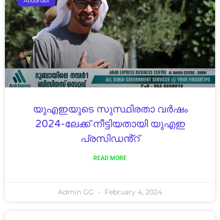
Abudhabi
യുഎഇയുടെ സുസ്ഥിരതാ വർഷം
2024-ലേക്ക് നീട്ടിയതായി യുഎഇ
പ്രസിഡൻ്റ്
READ MORE
Admin GG
February 4, 2024