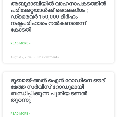
അബുദാബിയിൽ വാഹനാപകടത്തിൽ
പരിക്കേറ്റയാൾക്ക് വൈകല്യം ;
ഡ്രൈവർ 150,000 ദിർഹം
നഷ്ടപരിഹാരം നൽകണമെന്ന്
കോടതി
READ MORE »
August 9, 2026
No Comments
ദുബായ്-അൽ ഐൻ റോഡിനെ ഔദ്
മേത്ത സർവീസ് റോഡുമായി
ബന്ധിപ്പിക്കുന്ന പുതിയ ടണൽ
തുറന്നു
READ MORE »