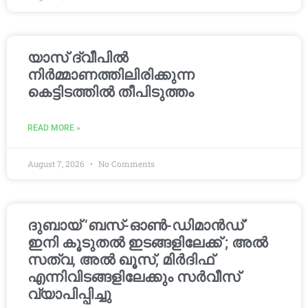
യാസ് ദ്വീപിൽ
നിർമ്മാണത്തിലിരിക്കുന്ന
കെട്ടിടത്തിൽ തീപിടുത്തം
READ MORE »
August 7, 2026
No Comments
ദുബായ് ‘ബസ്-ഓൺ-ഡിമാൻഡ്’
ഇനി കൂടുതൽ ഇടങ്ങളിലേക്ക് ; അൽ
സത്വ, അൽ ഖൂസ്, മിർദിഫ്
എന്നിവിടങ്ങളിലേക്കും സർവീസ്
വ്യാപിപ്പിച്ചു