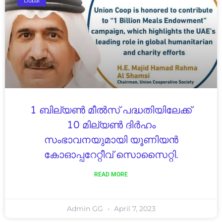
Dubai
1 ബില്യൺ മീൽസ് പദ്ധതിയിലേക്ക്
10 മില്യൺ ദിർഹം
സംഭാവനയുമായി യൂണിയൻ
കോഓപ്പറേറ്റീവ് സൊസൈറ്റി.
READ MORE
Admin GG
April 7, 2023