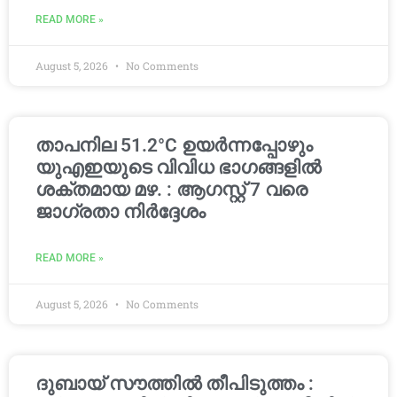
READ MORE »
August 5, 2026
No Comments
താപനില 51.2°C ഉയർന്നപ്പോഴും
യുഎഇയുടെ വിവിധ ഭാഗങ്ങളിൽ
ശക്തമായ മഴ. : ആഗസ്റ്റ് 7 വരെ
ജാഗ്രതാ നിർദ്ദേശം
READ MORE »
August 5, 2026
No Comments
ദുബായ് സൗത്തിൽ തീപിടുത്തം :