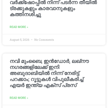
വർക്ക്‌ഷോപ്പിൽ നിന്ന് പടർന്ന തീയിൽ
ട്രക്കുകളും കാരവാനുകളും
കത്തിനശിച്ചു
READ MORE »
August 5, 2026
No Comments
നവി മുംബൈ, ഇൻഡോർ, ലഖ്നൗ
നഗരങ്ങളിലേക്ക് ഇനി
അബുദാബിയിൽ നിന്ന് നേരിട്ട്
പറക്കാം; റൂട്ടുകൾ വിപുലീകരിച്ച്
എയർ ഇന്ത്യ എക്സ് പ്രസ്
READ MORE »