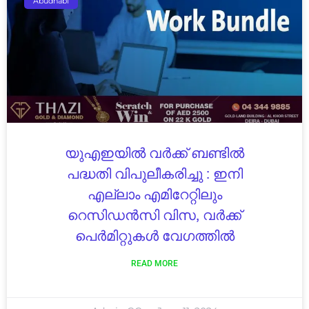
Abudhabi
യുഎഇയിൽ വർക്ക് ബണ്ടിൽ
പദ്ധതി വിപുലീകരിച്ചു : ഇനി
എല്ലാം എമിറേറ്റിലും
റെസിഡൻസി വിസ, വർക്ക്
പെർമിറ്റുകൾ വേഗത്തിൽ
READ MORE