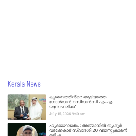
Kerala News
കുവൈത്തിൻ്റെ ആദ്യത്തെ
ഗോൾഡൻ റസിഡൻസി എം.എ.
യൂസഫലിക്ക്
July 15, 2026
9:40 am
ഹൃദയാഘാതം : അജ്​മാനിൽ തൃശൂർ
വടക്കേകാട് സ്വദേശി 20 വയസ്സുകാരൻ
മരിച്ചു