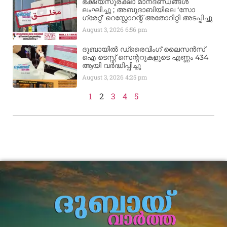
ഭക്ഷ്യസുരക്ഷാ മാനദണ്ഡങ്ങൾ
ലംഘിച്ചു ; അബുദാബിയിലെ ‘സോ
ഗ്രേറ്റ്’ റെസ്റ്റോറന്റ് അതോറിറ്റി അടപ്പിച്ചു
August 3, 2026
6:56 pm
ദുബായിൽ ഡ്രൈവിംഗ് ലൈസൻസ്
ഐ ടെസ്റ്റ് സെന്ററുകളുടെ എണ്ണം 434
ആയി വർദ്ധിപ്പിച്ചു
August 3, 2026
4:25 pm
1
2
3
4
5