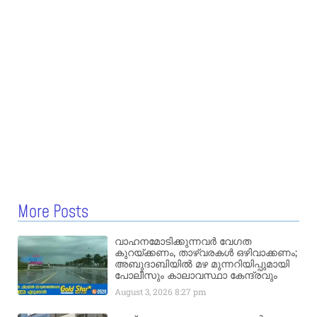
More Posts
വാഹനമോടിക്കുന്നവർ വേഗത
കുറയ്ക്കണം, താഴ്‌വരകൾ ഒഴിവാക്കണം;
അബുദാബിയിൽ മഴ മുന്നറിയിപ്പുമായി
പോലീസും കാലാവസ്ഥാ കേന്ദ്രവും
August 3, 2026
8:27 pm