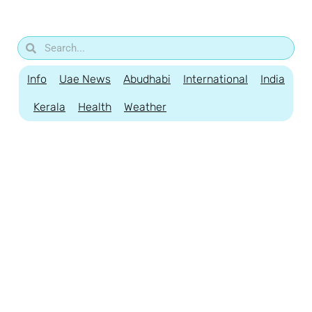
Info
Uae News
Abudhabi
International
India
Kerala
Health
Weather