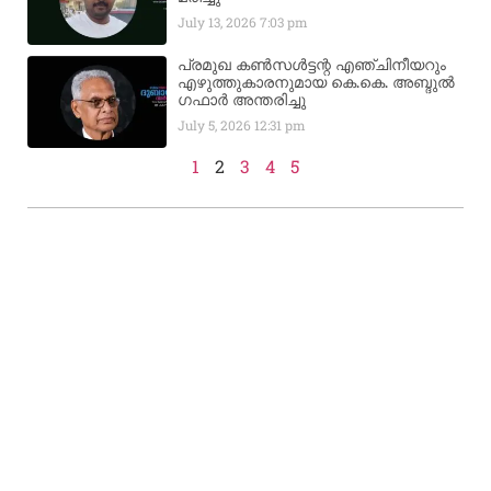
July 13, 2026
7:03 pm
പ്രമുഖ കൺസൾട്ടന്റ എഞ്ചിനീയറും
എഴുത്തുകാരനുമായ കെ.കെ. അബ്ദുൽ
ഗഫാർ അന്തരിച്ചു
July 5, 2026
12:31 pm
1
2
3
4
5