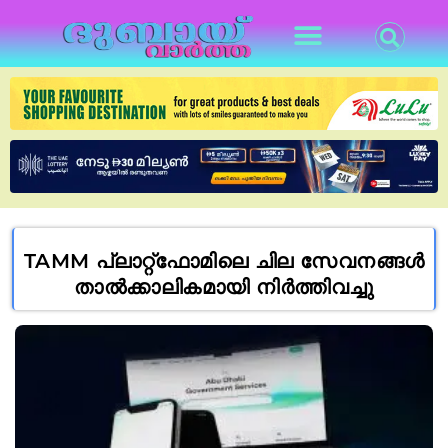
TAMM പ്ലാറ്റ്‌ഫോമിലെ ചില സേവനങ്ങൾ
താൽക്കാലികമായി നിർത്തിവച്ചു