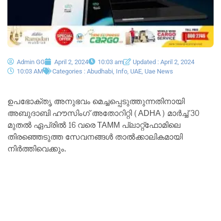
Admin GG
April 2, 2024
10:03 am
Updated : April 2, 2024
10:03 AM
Categories :
Abudhabi
,
Info
,
UAE
,
Uae News
ഉപഭോക്തൃ അനുഭവം മെച്ചപ്പെടുത്തുന്നതിനായി
അബുദാബി ഹൗസിംഗ് അതോറിറ്റി (ADHA) മാർച്ച് 30
മുതൽ ഏപ്രിൽ 16 വരെ TAMM പ്ലാറ്റ്‌ഫോമിലെ
തിരഞ്ഞെടുത്ത സേവനങ്ങൾ താൽക്കാലികമായി
നിർത്തിവെക്കും.