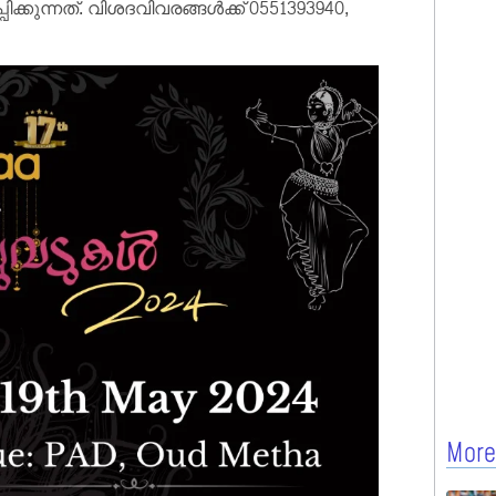
്കുന്നത്. വിശദവിവരങ്ങൾക്ക് 0551393940,
More