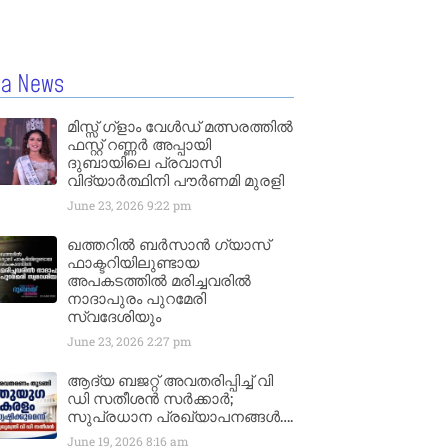
la News
മിസ്സ്‌ ഗ്ളാം വേൾഡ് മത്സരത്തിൽ
ഫസ്റ്റ് റണ്ണർ അപ്പായി
ദുബായിലെ പ്രവാസി
വിദ്യാർത്ഥിനി പൗർണമി മുരളി
June 23, 2026
9:22 pm
ഖത്തറിൽ ബർസാൻ ഗ്യാസ്
ഫാക്ടറിയിലുണ്ടായ
അപകടത്തിൽ മരിച്ചവരിൽ
നാദാപുരം പുറമേരി
സ്വദേശിയും
June 23, 2026
2:27 pm
ആദ്യ ബജറ്റ് അവതരിപ്പിച്ച് വി
ഡി സതീശൻ സർക്കാർ;
സുപ്രധാന പ്രഖ്യാപനങ്ങൾ….
June 19, 2026
8:16 am