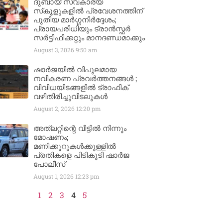
ദുബായ് സ്വകാര്യ
സ്‌കൂളുകളിൽ പ്രവേശനത്തിന്
പുതിയ മാർഗ്ഗനിർദ്ദേശം;
പ്രായപരിധിയും ട്രാൻസ്ഫർ
സർട്ടിഫിക്കറ്റും മാനദണ്ഡമാക്കും
August 3, 2026
9:50 am
ഷാർജയിൽ വിപുലമായ
നവീകരണ പ്രവർത്തനങ്ങൾ ;
വിവിധയിടങ്ങളിൽ ട്രാഫിക്
വഴിതിരിച്ചുവിടലുകൾ
August 2, 2026
12:20 pm
അത്‌ലറ്റിന്റെ വീട്ടിൽ നിന്നും
മോഷണം;
മണിക്കൂറുകൾക്കുള്ളിൽ
പ്രതികളെ പിടികൂടി ഷാർജ
പോലീസ്
August 1, 2026
12:23 pm
1
2
3
4
5