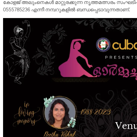
കോളജ് അലുംനെകൾ മാറ്റുരക്കുന്ന നൃത്തമത്സരം സംഘടിപ്പിക
0555785236 എന്നീ നമ്പറുകളിൽ ബന്ധപ്പെടാവുന്നതാണ്.