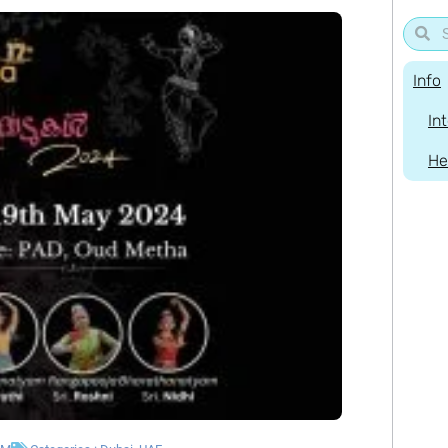
Info
In
He