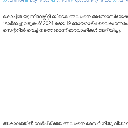
Admin GG
May 15, 2024
7:16 am
Updated : May 15, 2024
7:21 
കൊച്ചിൻ യുണിവേഴ്സിറ്റി ബിടെക് അലുംനെ അസോസിയേഷൻ 
“ഓർമ്മച്ചുവടുകൾ” 2024 മെയ് 19 ഞായറാഴ്ച വൈകുന്
സെന്ററിൽ വെച്ച് നടത്തുമെന്ന് ഭാരവാഹികൾ അറിയിച്ചു.
അകാലത്തിൽ വേർപിരിഞ്ഞ അലുംനെ മെമ്പർ നീതു വിശാഖി