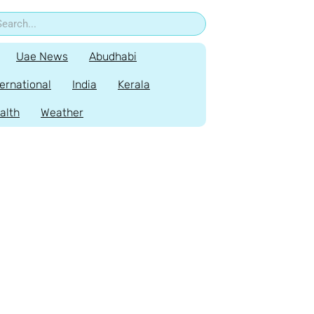
Uae News
Abudhabi
ternational
India
Kerala
alth
Weather