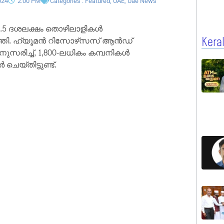
024
2:00 PM
Categories :
Featured
,
UAE
,
Uae News
1.5 ദശലക്ഷം തൊഴിലാളികൾ
ടുത്തി. ഹ്യൂമൻ റിസോഴ്‌സസ് ആൻഡ്
Kera
സരിച്ച്, 1,800-ലധികം കമ്പനികൾ
െയ്തിട്ടുണ്ട്.