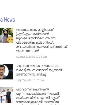
la News
അക്ഷയ തങ്ക മാളിഗൈ’
(എടിഎം): കല്യാണ്‍
ജുവലേഴ്‌സിന്‍റെ ആദ്യ
പ്രാദേശിക ബ്രാന്‍ഡ് :
ശിവകാര്‍ത്തികേയന്‍ ബ്രാന്‍ഡ്
അംബാസഡര്‍
August 3, 2026
12:25 pm
ഹൃദയാ ഘാതം : കൊല്ലം
കൊട്ടിയം സ്വദേശി യുവാവ്
അജ്മാനിൽ മരിച്ചു
July 24, 2026
5:32 pm
പ്രവാസി പെൻഷൻ
പുനഃസ്ഥാപിക്കാൻ നടപടി :
മുഖ്യമന്ത്രി ഐ സി എഫ്
നേതാക്കളുമായി നടത്തിയ