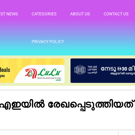
EST NEWS
CATEGORIES
ABOUT US
CONTACT US
PRIVACY POLICY
 യുഎഇയിൽ രേഖപ്പെടുത്തിയത