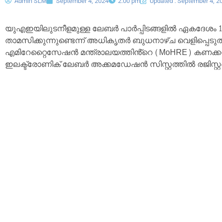
Admin SLM
September 4, 2024
2:00 pm
Updated : September 4, 2
യുഎഇയിലുടനീളമുള്ള ലേബർ പാർപ്പിടങ്ങളിൽ ഏകദേശം 
താമസിക്കുന്നുണ്ടെന്ന് അധികൃതർ ബുധനാഴ്ച വെളിപ്പെ
എമിറേറ്റൈസേഷൻ മന്ത്രാലയത്തിൻ്റെ (MoHRE) കണക്കനു
ഇലക്ട്രോണിക് ലേബർ അക്കമഡേഷൻ സിസ്റ്റത്തിൽ രജിസ്റ്റർ ച