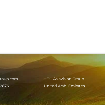
group.com
HO – Asiavision Group
 2876
United Arab Emirates