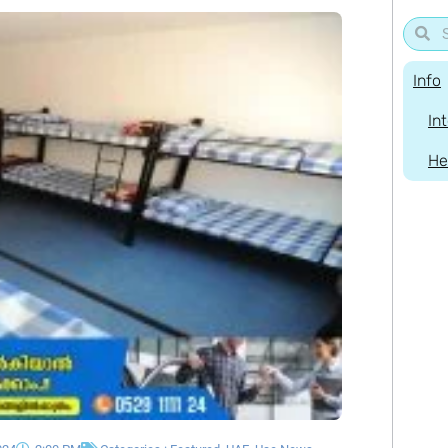
Info
In
He