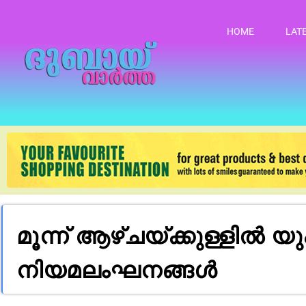
HOME
LAT
മൂന്ന് ആഴ്ചയ്ക്കുള്ളിൽ
നിയമലംഘനങ്ങൾ