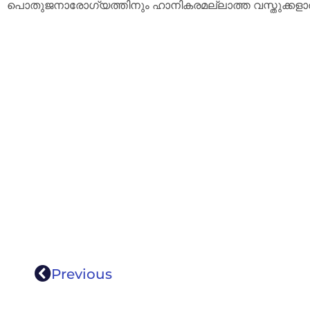
പൊതുജനാരോഗ്യത്തിനും ഹാനികരമല്ലാത്ത വസ്തുക്കളാൽ നി
Previous