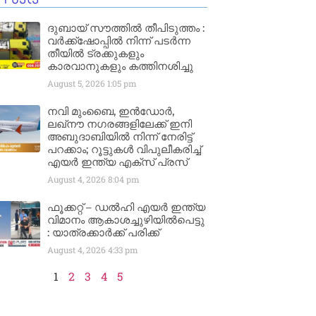
ദുബായ് സൗത്തിൽ തീപിടുത്തം :
വർക്ക്‌ഷോപ്പിൽ നിന്ന് പടർന്ന
തീയിൽ ട്രക്കുകളും
കാരവാനുകളും കത്തിനശിച്ചു
August 5, 2026
1:05 pm
നവി മുംബൈ, ഇൻഡോർ,
ലഖ്നൗ നഗരങ്ങളിലേക്ക് ഇനി
അബുദാബിയിൽ നിന്ന് നേരിട്ട്
പറക്കാം; റൂട്ടുകൾ വിപുലീകരിച്ച്
എയർ ഇന്ത്യ എക്സ് പ്രസ്
August 4, 2026
8:04 pm
ഫൂക്കറ്റ് – ഡൽഹി എയര്‍ ഇന്ത്യ
വിമാനം ആകാശച്ചുഴിയില്‍പെട്ടു
: യാത്രക്കാര്‍ക്ക് പരിക്ക്
August 4, 2026
4:33 pm
1
2
3
4
5