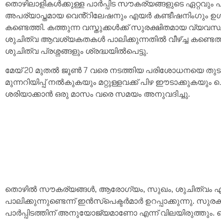
തൊഴിലാളികൾക്കുള്ള പാർപ്പിട സൗകര്യങ്ങളുടെ ഏറ്റവും
അപര്യാപ്തമായ വെൻ്റിലേഷനും എയർ കണ്ടീഷനിംഗും ഉൾപ
കണ്ടെത്തി. കത്തുന്ന വസ്തുക്കൾക്ക് സുരക്ഷിതമായ വ്യ
ശുചിത്വ ആവശ്യകതകൾ പാലിക്കുന്നതിൽ വീഴ്‌ച്ച കണ്ടെ
ശുചിത്വ പ്രശ്നങ്ങളും ശ്രദ്ധയിൽപെട്ടു.
മേയ് 20 മുതൽ ജൂൺ 7 വരെ നടത്തിയ പരിശോധനയെ തുടർന്ന
മുന്നറിയിപ്പ് നൽകുകയും മറ്റുള്ളവക്ക് പിഴ ഈടാക്കുക
ശരിയാക്കാൻ ഒരു മാസം വരെ സമയം അനുവദിച്ചു.
തൊഴിൽ സൗകര്യങ്ങൾ, ആരോഗ്യം, സുഖം, ശുചിത്വം എ
പാലിക്കുന്നുണ്ടെന്ന് ഇൻസ്പെക്ടർമാർ ഉറപ്പാക്കുന്നു. സ
പാർപ്പിടത്തിന് അനുയോജ്യമാണോ എന്ന് വിലയിരുത്തും. കെട