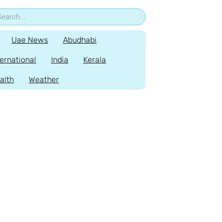
Uae News
Abudhabi
ternational
India
Kerala
alth
Weather