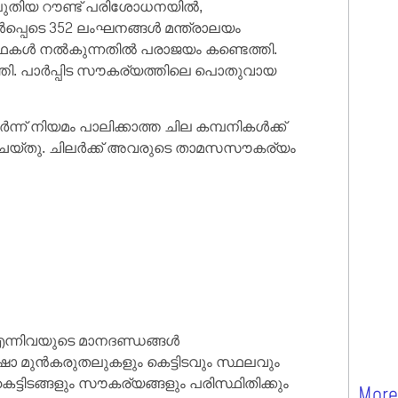
 പുതിയ റൗണ്ട് പരിശോധനയിൽ,
്പെടെ 352 ലംഘനങ്ങൾ മന്ത്രാലയം
വസ്ഥകൾ നൽകുന്നതിൽ പരാജയം കണ്ടെത്തി.
ത്തി. പാർപ്പിട സൗകര്യത്തിലെ പൊതുവായ
് നിയമം പാലിക്കാത്ത ചില കമ്പനികൾക്ക്
യും ചെയ്തു. ചിലർക്ക് അവരുടെ താമസസൗകര്യം
ന്നിവയുടെ മാനദണ്ഡങ്ങൾ
ുരക്ഷാ മുൻകരുതലുകളും കെട്ടിടവും സ്ഥലവും
്ടിടങ്ങളും സൗകര്യങ്ങളും പരിസ്ഥിതിക്കും
More