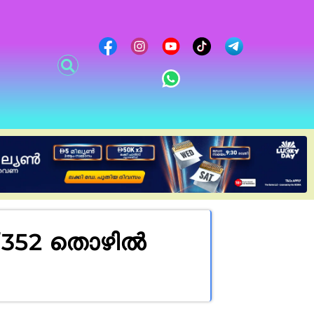
് 352 തൊഴിൽ