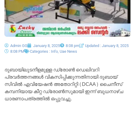
Admin GG
January 8, 2025
8:08 pm
Updated : January 8, 2025
8:08 PM
Categories :
Info
,
Uae News
ദുബായിലുടനീളമുള്ള ഡ്രോൺ ഡെലിവറി
പ്രവർത്തനങ്ങൾ വികസിപ്പിക്കുന്നതിനായി ദുബായ്
സിവിൽ ഏവിയേഷൻ അതോറിറ്റി (DCAA) ചൈനീസ്
കമ്പനിയായ കീറ്റ ഡ്രോൺസുമായി ഇന്ന് ബുധനാഴ്ച
ധാരണാപത്രത്തിൽ ഒപ്പുവച്ചു.