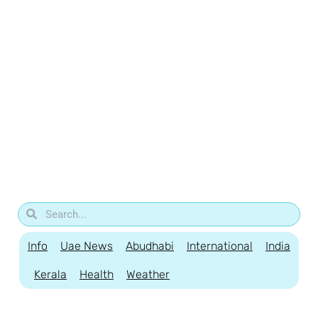
Info
Uae News
Abudhabi
International
India
Kerala
Health
Weather