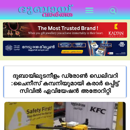
ദുബായിലുടനീളം ഡ്രോൺ ഡെലിവറി
:ചൈനീസ് കമ്പനിയുമായി കരാർ ഒപ്പിട്ട്
സിവിൽ ഏവിയേഷൻ അതോറിറ്റി