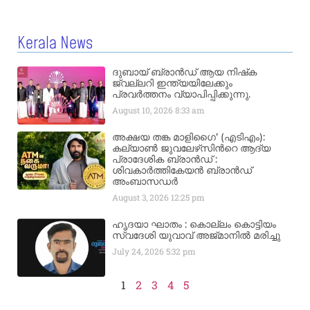
Kerala News
ദുബായ് ബ്രാൻഡ് ആയ നിഷ്‌ക
ജ്വല്ലറി ഇന്ത്യയിലേക്കും
പ്രവർത്തനം വ്യാപിപ്പിക്കുന്നു.
August 10, 2026
8:33 am
അക്ഷയ തങ്ക മാളിഗൈ’ (എടിഎം):
കല്യാണ്‍ ജുവലേഴ്‌സിന്‍റെ ആദ്യ
പ്രാദേശിക ബ്രാന്‍ഡ് :
ശിവകാര്‍ത്തികേയന്‍ ബ്രാന്‍ഡ്
അംബാസഡര്‍
August 3, 2026
12:25 pm
ഹൃദയാ ഘാതം : കൊല്ലം കൊട്ടിയം
സ്വദേശി യുവാവ് അജ്മാനിൽ മരിച്ചു
July 24, 2026
5:32 pm
1
2
3
4
5