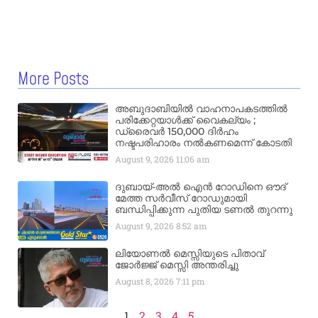
More Posts
അബുദാബിയിൽ വാഹനാപകടത്തിൽ
പരിക്കേറ്റയാൾക്ക് വൈകല്യം ;
ഡ്രൈവർ 150,000 ദിർഹം
നഷ്ടപരിഹാരം നൽകണമെന്ന് കോടതി
August 9, 2026
11:06 am
ദുബായ്-അൽ ഐൻ റോഡിനെ ഔദ്
മേത്ത സർവീസ് റോഡുമായി
ബന്ധിപ്പിക്കുന്ന പുതിയ ടണൽ തുറന്നു
August 9, 2026
8:52 am
ലിയോണൽ മെസ്സിയുടെ പിതാവ്
ജോർജ്ജ് മെസ്സി അന്തരിച്ചു
August 8, 2026
7:11 pm
1
2
3
4
5