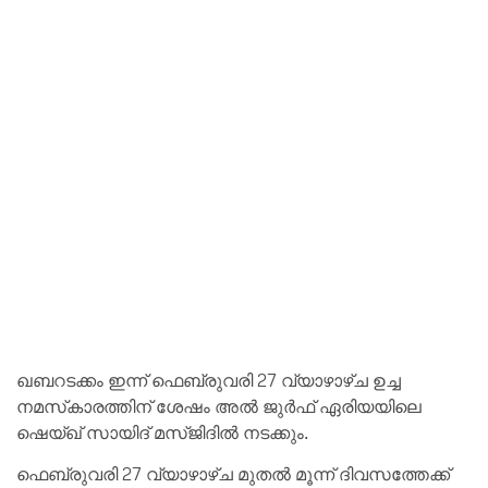
ഖബറടക്കം ഇന്ന് ഫെബ്രുവരി 27 വ്യാഴാഴ്ച ഉച്ച
നമസ്‌കാരത്തിന് ശേഷം അൽ ജുർഫ് ഏരിയയിലെ
ഷെയ്ഖ് സായിദ് മസ്ജിദിൽ നടക്കും.
ഫെബ്രുവരി 27 വ്യാഴാഴ്ച മുതൽ മൂന്ന് ദിവസത്തേക്ക്