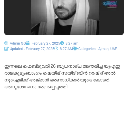
Admin GG
February 27, 2025
8:27 am
Updated : February 27, 2025
8:27 AM
Categories :
Ajman
,
UAE
ഇന്നലെ ഫെബ്രുവരി 26 ബുധനാഴ്ച അന്തരിച്ച യുഎഇ
രാജകുടുംബാംഗം ഷെയ്ഖ് സയീദ് ബിൻ റാഷിദ് അൽ
നുഐമിക്ക് അജ്മാൻ ഭരണാധികാരിയുടെ കോടതി
അനുശോചനം രേഖപ്പെടുത്തി.