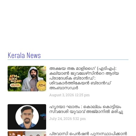
Kerala News
അക്ഷയ തങ്ക മാളിഗൈ’ (എടിഎം):
കല്യാണ്‍ ജുവലേഴ്‌സിന്‍റെ ആദ്യ
പ്രാദേശിക ബ്രാന്‍ഡ് :
ശിവകാര്‍ത്തികേയന്‍ ബ്രാന്‍ഡ്
അംബാസഡര്‍
August 3, 2026
12:25 pm
ഹൃദയാ ഘാതം : കൊല്ലം കൊട്ടിയം
സ്വദേശി യുവാവ് അജ്മാനിൽ മരിച്ചു
July 24, 2026
5:32 pm
പ്രവാസി പെൻഷൻ പുനഃസ്ഥാപിക്കാൻ