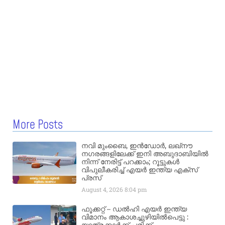
More Posts
നവി മുംബൈ, ഇൻഡോർ, ലഖ്നൗ
നഗരങ്ങളിലേക്ക് ഇനി അബുദാബിയിൽ
നിന്ന് നേരിട്ട് പറക്കാം; റൂട്ടുകൾ
വിപുലീകരിച്ച് എയർ ഇന്ത്യ എക്സ്
പ്രസ്
August 4, 2026
8:04 pm
ഫൂക്കറ്റ് – ഡൽഹി എയര്‍ ഇന്ത്യ
വിമാനം ആകാശച്ചുഴിയില്‍പെട്ടു :