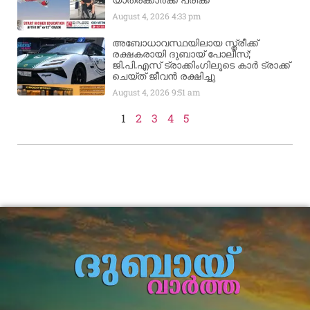
യാത്രക്കാര്‍ക്ക് പരിക്ക്
August 4, 2026
4:33 pm
അബോധാവസ്ഥയിലായ സ്ത്രീക്ക്
രക്ഷകരായി ദുബായ് പോലീസ്;
ജി.പി.എസ് ട്രാക്കിംഗിലൂടെ കാർ ട്രാക്ക്
ചെയ്ത് ജീവൻ രക്ഷിച്ചു
August 4, 2026
9:51 am
1
2
3
4
5