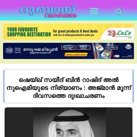
ഷെയ്ഖ് സയീദ് ബിൻ റാഷിദ് അൽ
നുഐമിയുടെ നിര്യാണം : അജ്മാൻ മൂന്ന്
ദിവസത്തെ ദുഃഖാചരണം