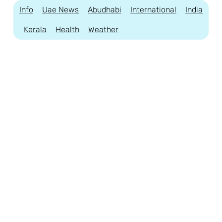
Info
Uae News
Abudhabi
International
India
Kerala
Health
Weather