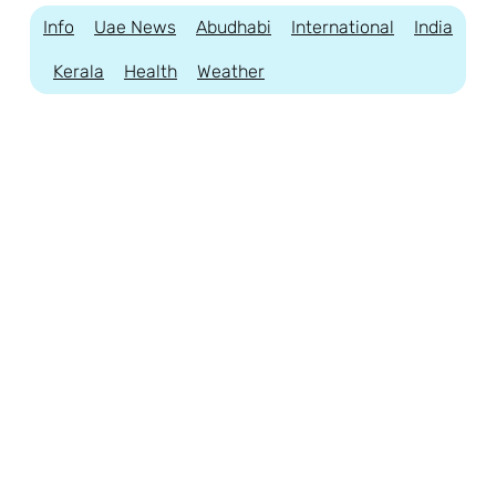
Info
Uae News
Abudhabi
International
India
Kerala
Health
Weather