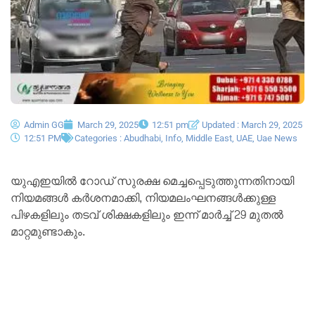
Admin GG
March 29, 2025
12:51 pm
Updated : March 29, 2025
12:51 PM
Categories :
Abudhabi
,
Info
,
Middle East
,
UAE
,
Uae News
യുഎഇയിൽ റോഡ് സുരക്ഷ മെച്ചപ്പെടുത്തുന്നതിനായി
നിയമങ്ങൾ കർശനമാക്കി, നിയമലംഘനങ്ങൾക്കുള്ള
പിഴകളിലും തടവ് ശിക്ഷകളിലും ഇന്ന് മാർച്ച് 29 മുതൽ
മാറ്റമുണ്ടാകും.