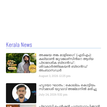
Kerala News
അക്ഷയ തങ്ക മാളിഗൈ’ (എടിഎം):
കല്യാണ്‍ ജുവലേഴ്‌സിന്‍റെ ആദ്യ
പ്രാദേശിക ബ്രാന്‍ഡ് :
ശിവകാര്‍ത്തികേയന്‍ ബ്രാന്‍ഡ്
അംബാസഡര്‍
August 3, 2026
12:25 pm
ഹൃദയാ ഘാതം : കൊല്ലം കൊട്ടിയം
സ്വദേശി യുവാവ് അജ്മാനിൽ മരിച്ചു
July 24, 2026
5:32 pm
പ്രവാസി പെൻഷൻ പുനഃസ്ഥാപിക്കാൻ