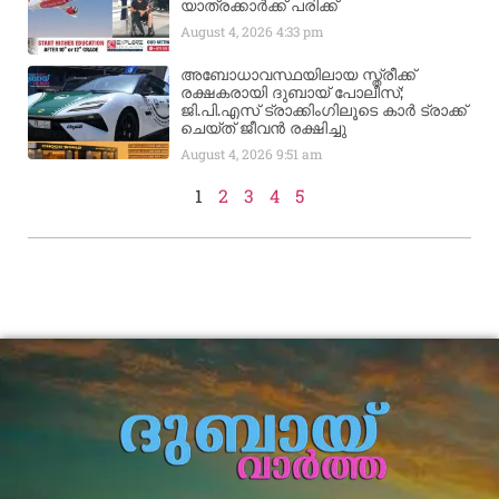
യാത്രക്കാര്‍ക്ക് പരിക്ക്
August 4, 2026
4:33 pm
അബോധാവസ്ഥയിലായ സ്ത്രീക്ക്
രക്ഷകരായി ദുബായ് പോലീസ്;
ജി.പി.എസ് ട്രാക്കിംഗിലൂടെ കാർ ട്രാക്ക്
ചെയ്ത് ജീവൻ രക്ഷിച്ചു
August 4, 2026
9:51 am
1
2
3
4
5