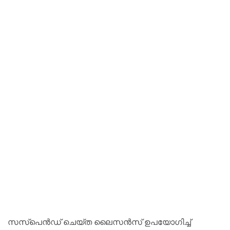
സസ്പെൻഡ് ചെയ്ത ലൈസൻസ് ഉപയോഗിച്ച്