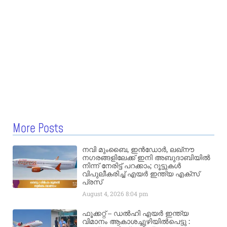
More Posts
നവി മുംബൈ, ഇൻഡോർ, ലഖ്നൗ
നഗരങ്ങളിലേക്ക് ഇനി അബുദാബിയിൽ
നിന്ന് നേരിട്ട് പറക്കാം; റൂട്ടുകൾ
വിപുലീകരിച്ച് എയർ ഇന്ത്യ എക്സ്
പ്രസ്
August 4, 2026
8:04 pm
ഫൂക്കറ്റ് – ഡൽഹി എയര്‍ ഇന്ത്യ
വിമാനം ആകാശച്ചുഴിയില്‍പെട്ടു :