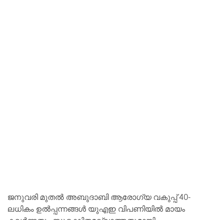
ജനുവരി മുതൽ അബുദാബി ആരോഗ്യ വകുപ്പ് 40-
ലധികം ഉൽപ്പന്നങ്ങൾ യുഎഇ വിപണിയിൽ മായം