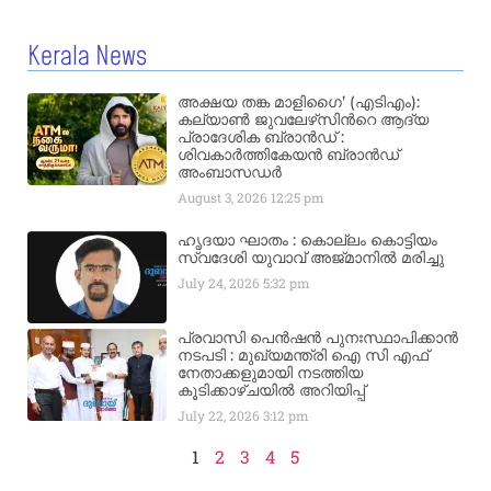
Kerala News
അക്ഷയ തങ്ക മാളിഗൈ’ (എടിഎം):
കല്യാണ്‍ ജുവലേഴ്‌സിന്‍റെ ആദ്യ
പ്രാദേശിക ബ്രാന്‍ഡ് :
ശിവകാര്‍ത്തികേയന്‍ ബ്രാന്‍ഡ്
അംബാസഡര്‍
August 3, 2026
12:25 pm
ഹൃദയാ ഘാതം : കൊല്ലം കൊട്ടിയം
സ്വദേശി യുവാവ് അജ്മാനിൽ മരിച്ചു
July 24, 2026
5:32 pm
പ്രവാസി പെൻഷൻ പുനഃസ്ഥാപിക്കാൻ
നടപടി : മുഖ്യമന്ത്രി ഐ സി എഫ്
നേതാക്കളുമായി നടത്തിയ
കൂടിക്കാഴ്ചയിൽ അറിയിപ്പ്
July 22, 2026
3:12 pm
1
2
3
4
5