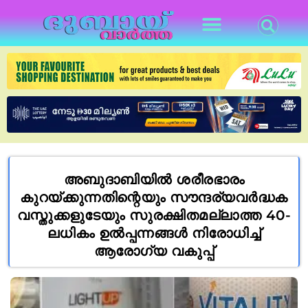
അബുദാബിയിൽ ശരീരഭാരം
കുറയ്ക്കുന്നതിന്റെയും സൗന്ദര്യവർദ്ധക
വസ്തുക്കളുടേയും സുരക്ഷിതമല്ലാത്ത 40-
ലധികം ഉൽപ്പന്നങ്ങൾ നിരോധിച്ച്
ആരോഗ്യ വകുപ്പ്