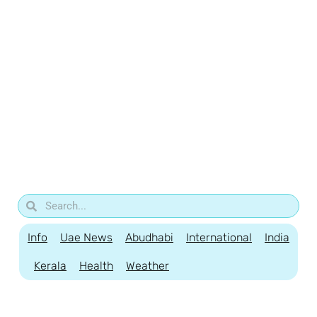
Info
Uae News
Abudhabi
International
India
Kerala
Health
Weather