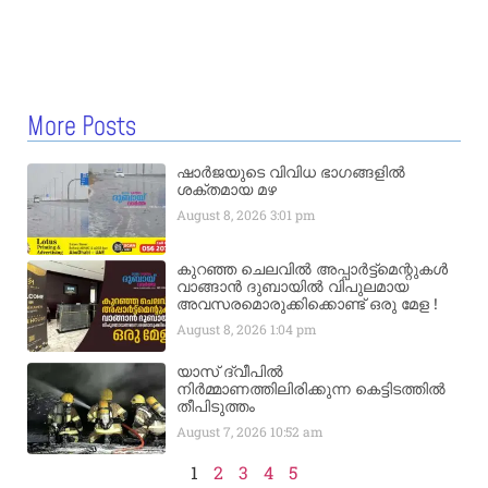
More Posts
ഷാർജയുടെ വിവിധ ഭാഗങ്ങളിൽ
ശക്തമായ മഴ
August 8, 2026
3:01 pm
കുറഞ്ഞ ചെലവിൽ അപ്പാർട്ട്മെന്റുകൾ
വാങ്ങാൻ ദുബായിൽ വിപുലമായ
അവസരമൊരുക്കിക്കൊണ്ട് ഒരു മേള !
August 8, 2026
1:04 pm
യാസ് ദ്വീപിൽ
നിർമ്മാണത്തിലിരിക്കുന്ന കെട്ടിടത്തിൽ
തീപിടുത്തം
August 7, 2026
10:52 am
1
2
3
4
5