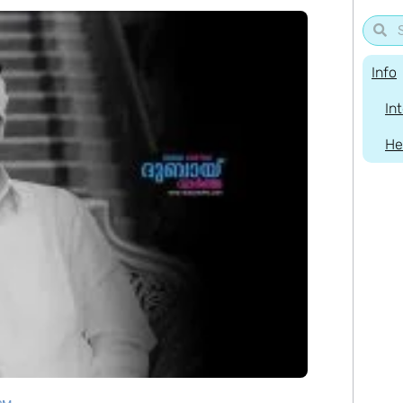
Info
In
He