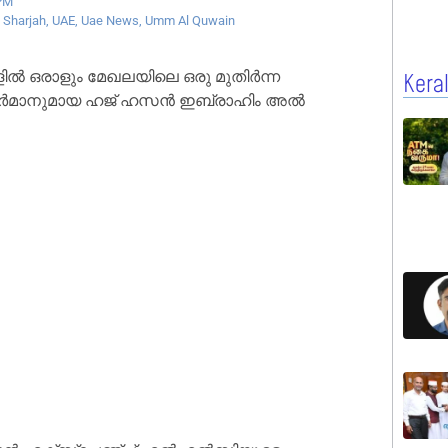
PM
,
Sharjah
,
UAE
,
Uae News
,
Umm Al Quwain
ിൽ ഒരാളും മേഖലയിലെ ഒരു മുതിർന്ന
Kera
െയർമാനുമായ ഹജ് ഹസൻ ഇബ്രാഹിം അൽ