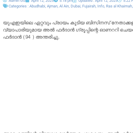
Admin GG
April 12, 2025
5:18 pm
Updated : April 12, 2025
5:22 
Categories :
Abudhabi
,
Ajman
,
Al Ain
,
Dubai
,
Fujairah
,
Info
,
Ras al Khaimah
യുഎഇയിലെ ഏറ്റവും പ്രായം കൂടിയ ബിസിനസ് നേതാക്കള
വ്യാപാരിയുമായ അൽ ഫർദാൻ ഗ്രൂപ്പിന്റെ ഓണററി ച
ഫർദാൻ (94 ) അന്തരിച്ചു.