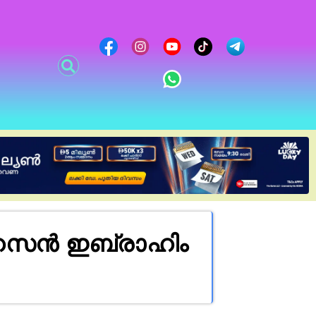
 ഹസൻ ഇബ്രാഹിം