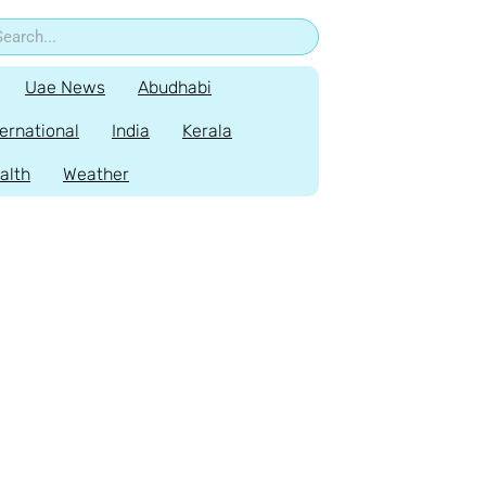
Uae News
Abudhabi
ternational
India
Kerala
alth
Weather