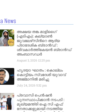
la News
അക്ഷയ തങ്ക മാളിഗൈ’
(എടിഎം): കല്യാണ്‍
ജുവലേഴ്‌സിന്‍റെ ആദ്യ
പ്രാദേശിക ബ്രാന്‍ഡ് :
ശിവകാര്‍ത്തികേയന്‍ ബ്രാന്‍ഡ്
അംബാസഡര്‍
August 3, 2026
12:25 pm
ഹൃദയാ ഘാതം : കൊല്ലം
കൊട്ടിയം സ്വദേശി യുവാവ്
അജ്മാനിൽ മരിച്ചു
July 24, 2026
5:32 pm
പ്രവാസി പെൻഷൻ
പുനഃസ്ഥാപിക്കാൻ നടപടി :
മുഖ്യമന്ത്രി ഐ സി എഫ്
നേതാക്കളുമായി നടത്തിയ