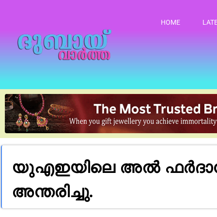
HOME
LAT
യുഎഇയിലെ അൽ ഫർദാൻ ഗ
അന്തരിച്ചു.