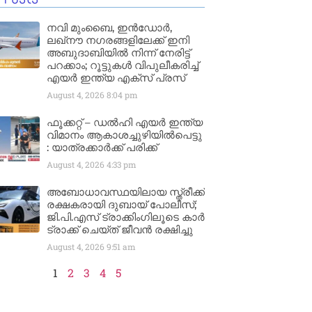
നവി മുംബൈ, ഇൻഡോർ,
ലഖ്നൗ നഗരങ്ങളിലേക്ക് ഇനി
അബുദാബിയിൽ നിന്ന് നേരിട്ട്
പറക്കാം; റൂട്ടുകൾ വിപുലീകരിച്ച്
എയർ ഇന്ത്യ എക്സ് പ്രസ്
August 4, 2026
8:04 pm
ഫൂക്കറ്റ് – ഡൽഹി എയര്‍ ഇന്ത്യ
വിമാനം ആകാശച്ചുഴിയില്‍പെട്ടു
: യാത്രക്കാര്‍ക്ക് പരിക്ക്
August 4, 2026
4:33 pm
അബോധാവസ്ഥയിലായ സ്ത്രീക്ക്
രക്ഷകരായി ദുബായ് പോലീസ്;
ജി.പി.എസ് ട്രാക്കിംഗിലൂടെ കാർ
ട്രാക്ക് ചെയ്ത് ജീവൻ രക്ഷിച്ചു
August 4, 2026
9:51 am
1
2
3
4
5