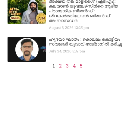
അക്ഷയ തങ്ക മാളിഗൈ’ (എടിഎം):
കല്യാണ്‍ ജുവലേഴ്‌സിന്‍റെ ആദ്യ
പ്രാദേശിക ബ്രാന്‍ഡ് :
ശിവകാര്‍ത്തികേയന്‍ ബ്രാന്‍ഡ്
അംബാസഡര്‍
August 3, 2026
12:25 pm
ഹൃദയാ ഘാതം : കൊല്ലം കൊട്ടിയം
സ്വദേശി യുവാവ് അജ്മാനിൽ മരിച്ചു
July 24, 2026
5:32 pm
1
2
3
4
5