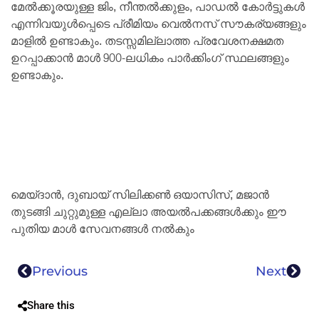
മേൽക്കൂരയുള്ള ജിം, നീന്തൽക്കുളം, പാഡൽ കോർട്ടുകൾ
എന്നിവയുൾപ്പെടെ പ്രീമിയം വെൽനസ് സൗകര്യങ്ങളും
മാളിൽ ഉണ്ടാകും. തടസ്സമില്ലാത്ത പ്രവേശനക്ഷമത
ഉറപ്പാക്കാൻ മാൾ 900-ലധികം പാർക്കിംഗ് സ്ഥലങ്ങളും
ഉണ്ടാകും.
മെയ്‌ദാൻ, ദുബായ് സിലിക്കൺ ഒയാസിസ്, മജാൻ
തുടങ്ങി ചുറ്റുമുള്ള എല്ലാ അയൽപക്കങ്ങൾക്കും ഈ
പുതിയ മാൾ സേവനങ്ങൾ നൽകും
Previous
Next
Share this