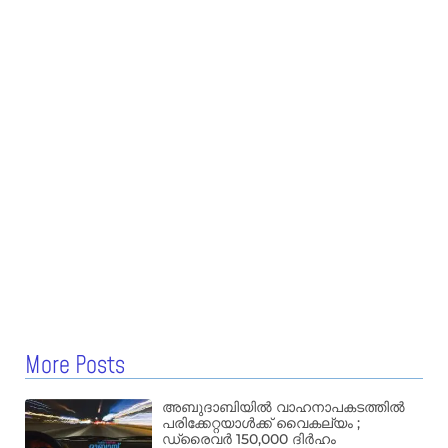
More Posts
അബുദാബിയിൽ വാഹനാപകടത്തിൽ
പരിക്കേറ്റയാൾക്ക് വൈകല്യം ;
ഡ്രൈവർ 150,000 ദിർഹം