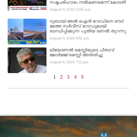
നഷ്ടപരിഹാരം നൽകണമെന്ന് കോടതി
August 9, 2026
11:06 am
ദുബായ്-അൽ ഐൻ റോഡിനെ ഔദ്
മേത്ത സർവീസ് റോഡുമായി
ബന്ധിപ്പിക്കുന്ന പുതിയ ടണൽ തുറന്നു
August 9, 2026
8:52 am
ലിയോണൽ മെസ്സിയുടെ പിതാവ്
ജോർജ്ജ് മെസ്സി അന്തരിച്ചു
August 8, 2026
7:11 pm
1
2
3
4
5