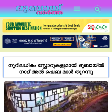
നൂറിലധികം സ്റ്റോറുകളുമായി ദുബായിൽ
നാദ് അൽ ഷെബ മാൾ തുറന്നു