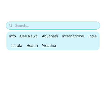
Info
Uae News
Abudhabi
International
India
Kerala
Health
Weather