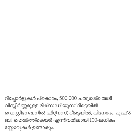
റിപ്പോർട്ടുകൾ പ്രകാരം, 500,000 ചതുരശ്ര അടി
വിസ്തീർണ്ണമുള്ള മിക്സഡ്-യൂസ് റീട്ടെയിൽ
ഡെസ്റ്റിനേഷനിൽ ഫിറ്റ്നസ്, റീട്ടെയിൽ, വിനോദം, എഫ് &
ബി, ഹെൽത്ത്കെയർ എന്നിവയിലായി 100-ലധികം
സ്റ്റോറുകൾ ഉണ്ടാകും.