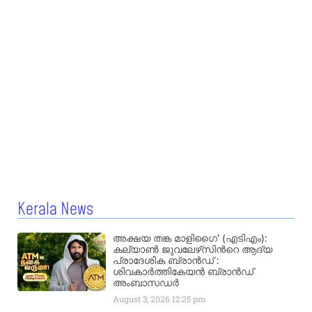
Kerala News
അക്ഷയ തങ്ക മാളിഗൈ’ (എടിഎം):
കല്യാണ്‍ ജുവലേഴ്‌സിന്‍റെ ആദ്യ
പ്രാദേശിക ബ്രാന്‍ഡ് :
ശിവകാര്‍ത്തികേയന്‍ ബ്രാന്‍ഡ്
അംബാസഡര്‍
August 3, 2026
12:25 pm