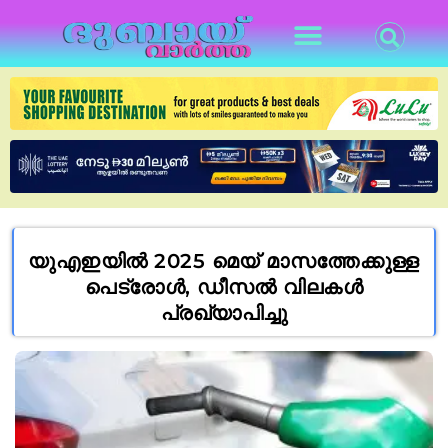
യുഎഇയിൽ 2025 മെയ് മാസത്തേക്കുള്ള
പെട്രോൾ, ഡീസൽ വിലകൾ
പ്രഖ്യാപിച്ചു