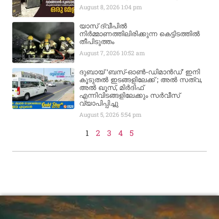
August 8, 2026
1:04 pm
യാസ് ദ്വീപിൽ
നിർമ്മാണത്തിലിരിക്കുന്ന കെട്ടിടത്തിൽ
തീപിടുത്തം
August 7, 2026
10:52 am
ദുബായ് ‘ബസ്-ഓൺ-ഡിമാൻഡ്’ ഇനി
കൂടുതൽ ഇടങ്ങളിലേക്ക് ; അൽ സത്വ,
അൽ ഖൂസ്, മിർദിഫ്
എന്നിവിടങ്ങളിലേക്കും സർവീസ്
വ്യാപിപ്പിച്ചു
August 5, 2026
5:54 pm
1
2
3
4
5