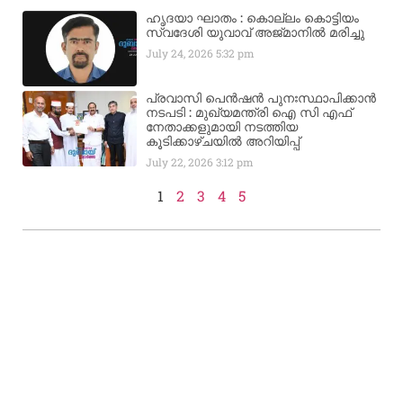
ഹൃദയാ ഘാതം : കൊല്ലം കൊട്ടിയം
സ്വദേശി യുവാവ് അജ്മാനിൽ മരിച്ചു
July 24, 2026
5:32 pm
പ്രവാസി പെൻഷൻ പുനഃസ്ഥാപിക്കാൻ
നടപടി : മുഖ്യമന്ത്രി ഐ സി എഫ്
നേതാക്കളുമായി നടത്തിയ
കൂടിക്കാഴ്ചയിൽ അറിയിപ്പ്
July 22, 2026
3:12 pm
1
2
3
4
5