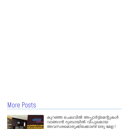
More Posts
കുറഞ്ഞ ചെലവിൽ അപ്പാർട്ട്മെന്റുകൾ
വാങ്ങാൻ ദുബായിൽ വിപുലമായ
അവസരമൊരുക്കിക്കൊണ്ട് ഒരു മേള !