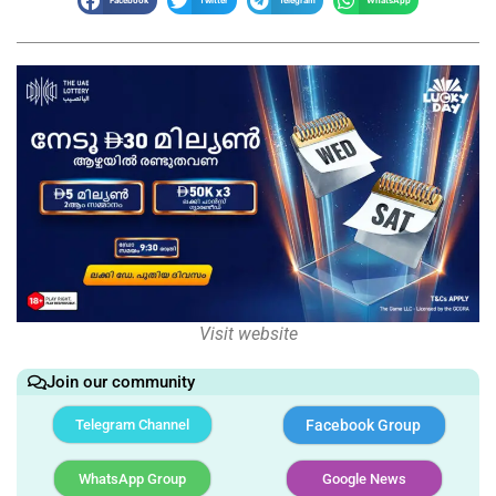
Facebook
Twitter
Telegram
WhatsApp
Visit website
Join our community
Telegram Channel
Facebook Group
WhatsApp Group
Google News