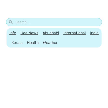
Info
Uae News
Abudhabi
International
India
Kerala
Health
Weather