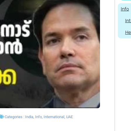
Info
In
He
Categories :
India
,
Info
,
International
,
UAE