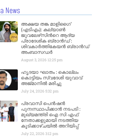
la News
അക്ഷയ തങ്ക മാളിഗൈ’
(എടിഎം): കല്യാണ്‍
ജുവലേഴ്‌സിന്‍റെ ആദ്യ
പ്രാദേശിക ബ്രാന്‍ഡ് :
ശിവകാര്‍ത്തികേയന്‍ ബ്രാന്‍ഡ്
അംബാസഡര്‍
August 3, 2026
12:25 pm
ഹൃദയാ ഘാതം : കൊല്ലം
കൊട്ടിയം സ്വദേശി യുവാവ്
അജ്മാനിൽ മരിച്ചു
July 24, 2026
5:32 pm
പ്രവാസി പെൻഷൻ
പുനഃസ്ഥാപിക്കാൻ നടപടി :
മുഖ്യമന്ത്രി ഐ സി എഫ്
നേതാക്കളുമായി നടത്തിയ
കൂടിക്കാഴ്ചയിൽ അറിയിപ്പ്
July 22, 2026
3:12 pm