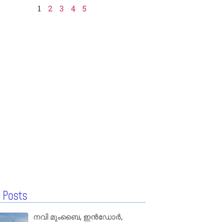
1
2
3
4
5
 Posts
നവി മുംബൈ, ഇൻഡോർ,