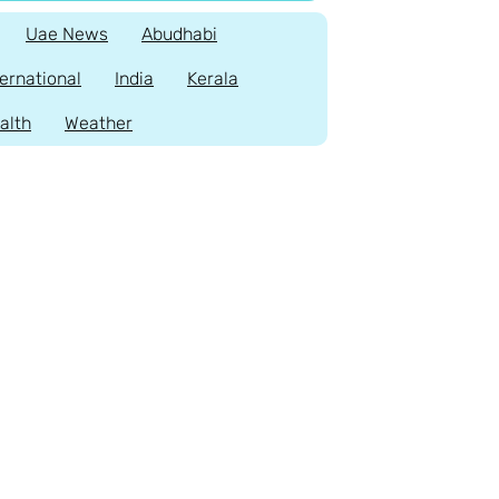
Uae News
Abudhabi
ternational
India
Kerala
alth
Weather