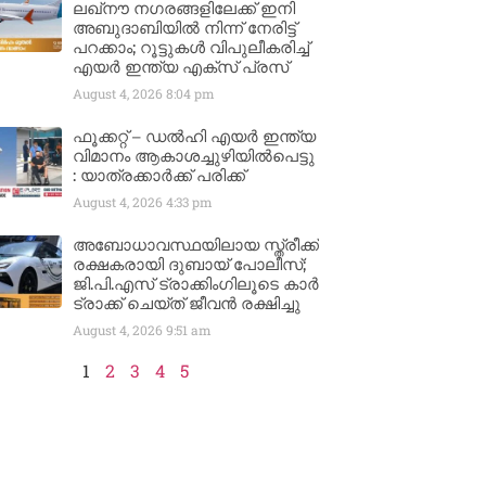
ലഖ്നൗ നഗരങ്ങളിലേക്ക് ഇനി
അബുദാബിയിൽ നിന്ന് നേരിട്ട്
പറക്കാം; റൂട്ടുകൾ വിപുലീകരിച്ച്
എയർ ഇന്ത്യ എക്സ് പ്രസ്
August 4, 2026
8:04 pm
ഫൂക്കറ്റ് – ഡൽഹി എയര്‍ ഇന്ത്യ
വിമാനം ആകാശച്ചുഴിയില്‍പെട്ടു
: യാത്രക്കാര്‍ക്ക് പരിക്ക്
August 4, 2026
4:33 pm
അബോധാവസ്ഥയിലായ സ്ത്രീക്ക്
രക്ഷകരായി ദുബായ് പോലീസ്;
ജി.പി.എസ് ട്രാക്കിംഗിലൂടെ കാർ
ട്രാക്ക് ചെയ്ത് ജീവൻ രക്ഷിച്ചു
August 4, 2026
9:51 am
1
2
3
4
5