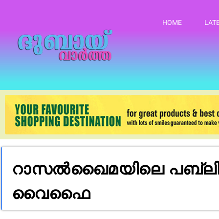
HOME
LAT
റാസൽഖൈമയിലെ പബ്ലി
വൈഫൈ