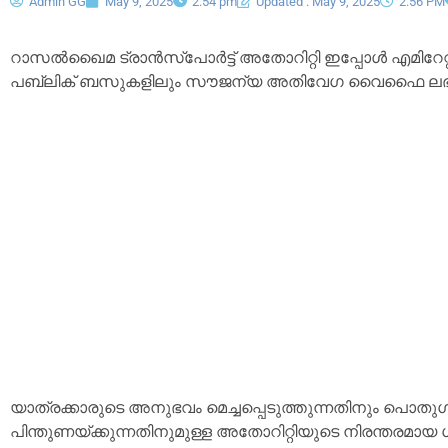
Admin GG
May 9, 2025
2:54 pm
Updated : May 9, 2025
2:56 PM
റാസൽഖൈമ ട്രാൻസ്‌പോർട്ട് അതോറിറ്റി ഇപ്പോൾ എമിറേറ്റിനു
പബ്ലിക് ബസുകളിലും സൗജന്യ അതിവേഗ വൈഫൈ ലഭ്യമാക്
യാത്രക്കാരുടെ അനുഭവം മെച്ചപ്പെടുത്തുന്നതിനും പൊതു
പിന്തുണയ്ക്കുന്നതിനുമുള്ള അതോറിറ്റിയുടെ നിരന്തരമാ