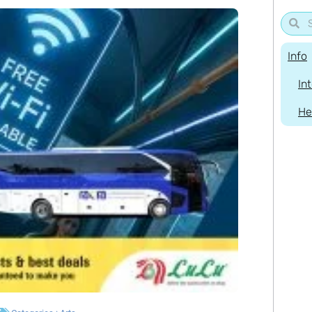
Info
In
He