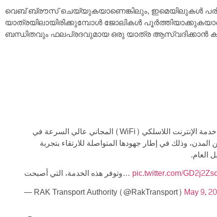
വെബ് ബ്രൗസ് ചെയ്യുകയാണെങ്കിലും, ഇമെയിലുകൾ പരി
യാത്രയിലായിരിക്കുമ്പോൾ ജോലികൾ പൂർത്തിയാക്കുകയാണെ
ബന്ധിതവും ഫലപ്രദവുമായ ഒരു യാത്ര ആസ്വദിക്കാൻ കഴ
أعلنت هيئة رأس الخيمة للمواصلات عن تدشين خدمة الإنترنت اللاسلكي (WiFi) المجاني عالي السرعة في
 المدن، وذلك في إطار جهودها المتواصلة للارتقاء بتجربة
ل العام
وتوفر هذه الخدمة، التي أصبحت…
pic.twitter.com/GD2j2Z
— RAK Transport Authority (@RakTransport)
May 9, 2