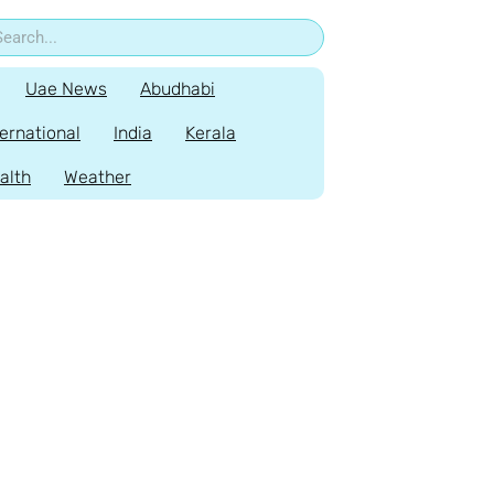
Uae News
Abudhabi
ternational
India
Kerala
alth
Weather