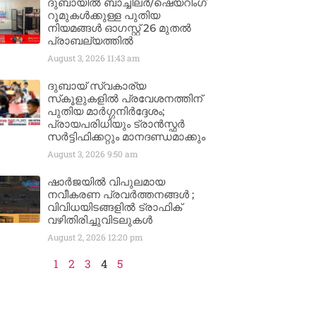
ദുബായിൽ ബാച്ചിലർ/ഷെയറിംഗ്
റൂമുകൾക്കുള്ള പുതിയ
നിയമങ്ങൾ ഓഗസ്റ്റ് 26 മുതൽ
പ്രാബല്യത്തിൽ
August 3, 2026
11:43 am
ദുബായ് സ്വകാര്യ
സ്‌കൂളുകളിൽ പ്രവേശനത്തിന്
പുതിയ മാർഗ്ഗനിർദ്ദേശം;
പ്രായപരിധിയും ട്രാൻസ്ഫർ
സർട്ടിഫിക്കറ്റും മാനദണ്ഡമാക്കും
August 3, 2026
9:50 am
ഷാർജയിൽ വിപുലമായ
നവീകരണ പ്രവർത്തനങ്ങൾ ;
വിവിധയിടങ്ങളിൽ ട്രാഫിക്
വഴിതിരിച്ചുവിടലുകൾ
August 2, 2026
12:20 pm
1
2
3
4
5