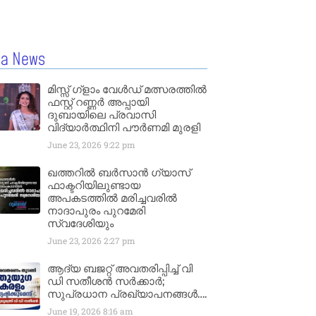
la News
മിസ്സ്‌ ഗ്ളാം വേൾഡ് മത്സരത്തിൽ
ഫസ്റ്റ് റണ്ണർ അപ്പായി
ദുബായിലെ പ്രവാസി
വിദ്യാർത്ഥിനി പൗർണമി മുരളി
June 23, 2026
9:22 pm
ഖത്തറിൽ ബർസാൻ ഗ്യാസ്
ഫാക്ടറിയിലുണ്ടായ
അപകടത്തിൽ മരിച്ചവരിൽ
നാദാപുരം പുറമേരി
സ്വദേശിയും
June 23, 2026
2:27 pm
ആദ്യ ബജറ്റ് അവതരിപ്പിച്ച് വി
ഡി സതീശൻ സർക്കാർ;
സുപ്രധാന പ്രഖ്യാപനങ്ങൾ….
June 19, 2026
8:16 am