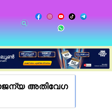
ൗജന്യ അതിവേഗ