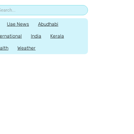
Uae News
Abudhabi
ternational
India
Kerala
alth
Weather