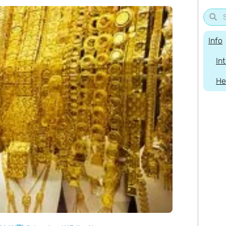
Info
In
He