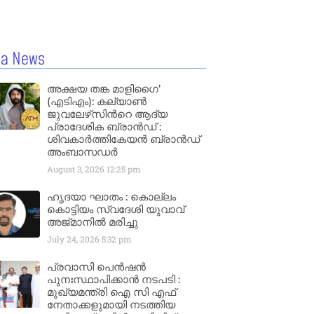
la News
അക്ഷയ തങ്ക മാളിഗൈ’
(എടിഎം): കല്യാണ്‍
ജുവലേഴ്‌സിന്‍റെ ആദ്യ
പ്രാദേശിക ബ്രാന്‍ഡ് :
ശിവകാര്‍ത്തികേയന്‍ ബ്രാന്‍ഡ്
അംബാസഡര്‍
August 3, 2026
12:25 pm
ഹൃദയാ ഘാതം : കൊല്ലം
കൊട്ടിയം സ്വദേശി യുവാവ്
അജ്മാനിൽ മരിച്ചു
July 24, 2026
5:32 pm
പ്രവാസി പെൻഷൻ
പുനഃസ്ഥാപിക്കാൻ നടപടി :
മുഖ്യമന്ത്രി ഐ സി എഫ്
നേതാക്കളുമായി നടത്തിയ