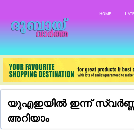
HOME
LAT
യുഎഇയിൽ ഇന്ന് സ്വർണ്ണ
അറിയാം