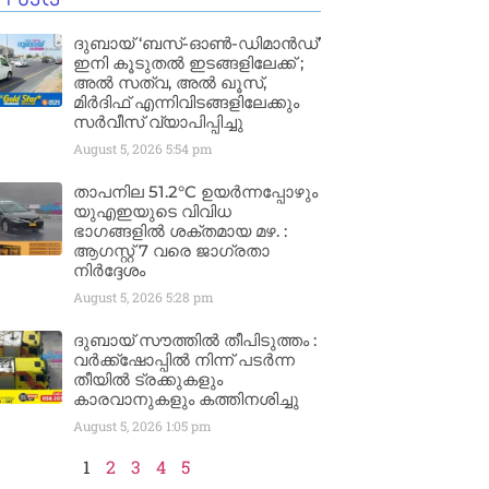
ദുബായ് ‘ബസ്-ഓൺ-ഡിമാൻഡ്’
ഇനി കൂടുതൽ ഇടങ്ങളിലേക്ക് ;
അൽ സത്വ, അൽ ഖൂസ്,
മിർദിഫ് എന്നിവിടങ്ങളിലേക്കും
സർവീസ് വ്യാപിപ്പിച്ചു
August 5, 2026
5:54 pm
താപനില 51.2°C ഉയർന്നപ്പോഴും
യുഎഇയുടെ വിവിധ
ഭാഗങ്ങളിൽ ശക്തമായ മഴ. :
ആഗസ്റ്റ് 7 വരെ ജാഗ്രതാ
നിർദ്ദേശം
August 5, 2026
5:28 pm
ദുബായ് സൗത്തിൽ തീപിടുത്തം :
വർക്ക്‌ഷോപ്പിൽ നിന്ന് പടർന്ന
തീയിൽ ട്രക്കുകളും
കാരവാനുകളും കത്തിനശിച്ചു
August 5, 2026
1:05 pm
1
2
3
4
5