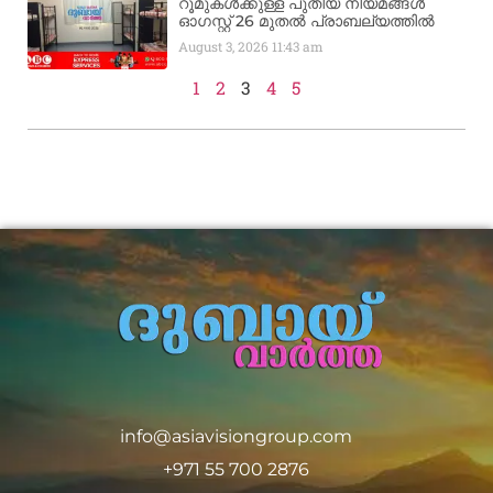
റൂമുകൾക്കുള്ള പുതിയ നിയമങ്ങൾ
ഓഗസ്റ്റ് 26 മുതൽ പ്രാബല്യത്തിൽ
August 3, 2026
11:43 am
1
2
3
4
5
info@asiavisiongroup.com
+971 55 700 2876