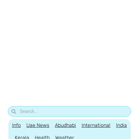
Info
Uae News
Abudhabi
International
India
Kerala
Health
Weather