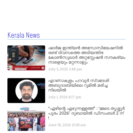
Kerala News
ഷാർജ ഇന്ത്യൻ അസോസിയേഷനിൽ
രണ്ട് ദിവസത്തെ അടിയന്തിര
കോൺസുലാർ അറ്റസ്റ്റേഷൻ സൗകര്യം
നാളെയും മറ്റന്നാളും
July 3, 2026
2:48 pm
എറണാകുളം പറവൂർ സ്വദേശി
അബുദാബിയിലെ റൂമിൽ മരിച്ച
നിലയിൽ
July 1, 2026
8:17 pm
“ഏഴിന്റെ ഏഴുന്നള്ളത്ത്” : ‘മ്മടെ തൃശ്ശൂർ
പൂരം 2026’ ദുബായിൽ ഡിസംബർ 2 ന്
!
June 30, 2026
10:35 am