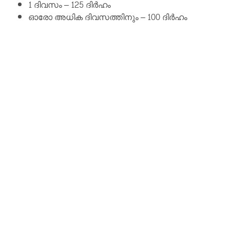
1 ദിവസം – 125 ദിർഹം
ഓരോ അധിക ദിവസത്തിനും – 100 ദിർഹം