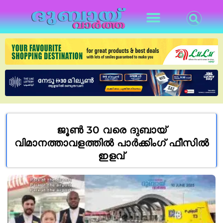
ജൂൺ 30 വരെ ദുബായ്
വിമാനത്താവളത്തിൽ പാർക്കിംഗ് ഫീസിൽ
ഇളവ്