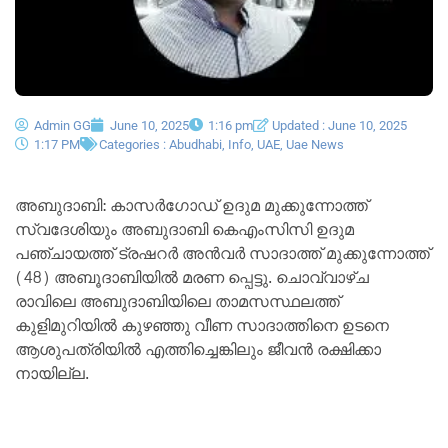
Admin GG
June 10, 2025
1:16 pm
Updated : June 10, 2025
1:17 PM
Categories :
Abudhabi
,
Info
,
UAE
,
Uae News
അബുദാബി: കാസർഗോഡ് ഉദുമ മുക്കുന്നോത്ത്
സ്വദേശിയും അബുദാബി കെഎംസിസി ഉദുമ
പഞ്ചായത്ത്‌ ട്രഷറർ അൻവർ സാദാത്ത് മുക്കുന്നോത്ത്
(48) അബൂദാബിയില്‍ മരണ പ്പെട്ടു. ചൊവ്വാഴ്ച
രാവിലെ അബുദാബിയിലെ താമസസ്ഥലത്ത്
കുളിമുറിയിൽ കുഴഞ്ഞു വീണ സാദാത്തിനെ ഉടനെ
ആശുപത്രിയിൽ എത്തിച്ചെങ്കിലും ജീവൻ രക്ഷിക്കാ
നായില്ല.