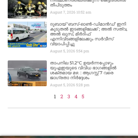
നിർമ്മാണത്തിലിരിക്കുന്ന കെട്ടിടത്തിൽ
തീപിടുത്തം
August 7, 2026
10:52 am
ദുബായ് ‘ബസ്-ഓൺ-ഡിമാൻഡ്’ ഇനി
കൂടുതൽ ഇടങ്ങളിലേക്ക് ; അൽ സത്വ,
അൽ ഖൂസ്, മിർദിഫ്
എന്നിവിടങ്ങളിലേക്കും സർവീസ്
വ്യാപിപ്പിച്ചു
August 5, 2026
5:54 pm
താപനില 51.2°C ഉയർന്നപ്പോഴും
യുഎഇയുടെ വിവിധ ഭാഗങ്ങളിൽ
ശക്തമായ മഴ. : ആഗസ്റ്റ് 7 വരെ
ജാഗ്രതാ നിർദ്ദേശം
August 5, 2026
5:28 pm
1
2
3
4
5