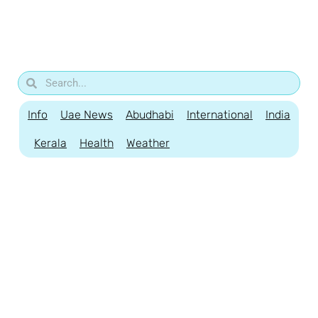
Info
Uae News
Abudhabi
International
India
Kerala
Health
Weather