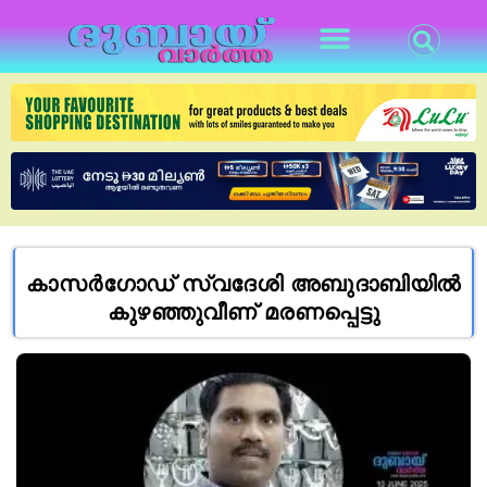
കാസർഗോഡ് സ്വദേശി അബുദാബിയിൽ
കുഴഞ്ഞുവീണ് മരണപ്പെട്ടു