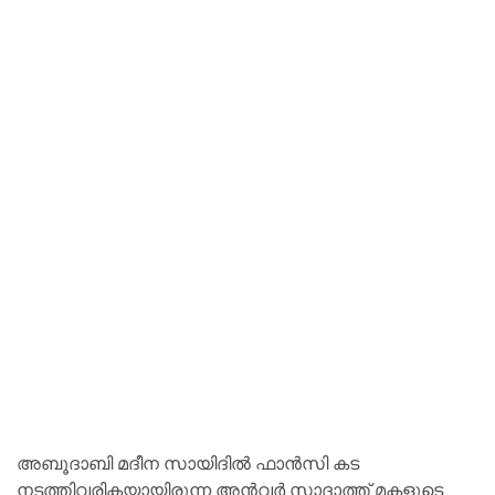
അബൂദാബി മദീന സായിദില്‍ ഫാന്‍സി കട
നടത്തിവരികയായിരുന്ന അൻവർ സാദാത്ത് മകളുടെ