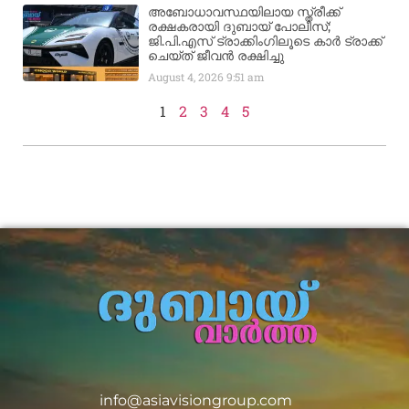
അബോധാവസ്ഥയിലായ സ്ത്രീക്ക്
രക്ഷകരായി ദുബായ് പോലീസ്;
ജി.പി.എസ് ട്രാക്കിംഗിലൂടെ കാർ ട്രാക്ക്
ചെയ്ത് ജീവൻ രക്ഷിച്ചു
August 4, 2026
9:51 am
1
2
3
4
5
info@asiavisiongroup.com