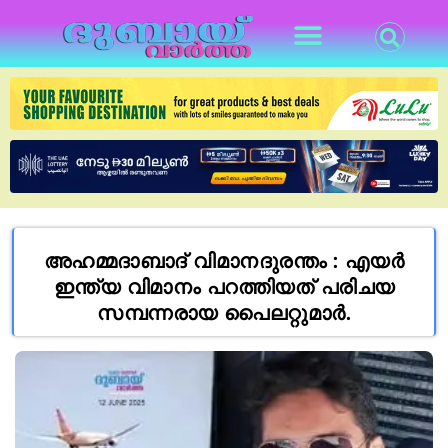
അഹമ്മദാബാദ് വിമാനദുരന്തം : എയർ
ഇന്ത്യ വിമാനം പറത്തിയത് പരിചയ
സമ്പന്നരായ പൈലറ്റുമാർ.