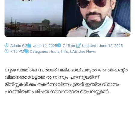
Admin GG
June 12, 2025
7:15 pm
Updated : June 12, 2025
7:15 PM
Categories :
India
,
Info
,
UAE
,
Uae News
ഗുജറാത്തിലെ സർദാര്‌ വല്ലഭായ് പട്ടേൽ അന്താരാഷ്ട്ര
വിമാനത്താവളത്തിൽ നിന്നും പറന്നുയർന്ന്
മിനിറ്റുകൾക്കം തകർന്നുവീണ എയർ ഇന്ത്യ വിമാനം
പറത്തിയത് പരിചയ സമ്പന്നരായ പൈലറ്റുമാർ.