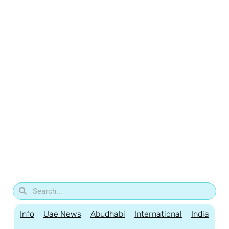
Info
Uae News
Abudhabi
International
India