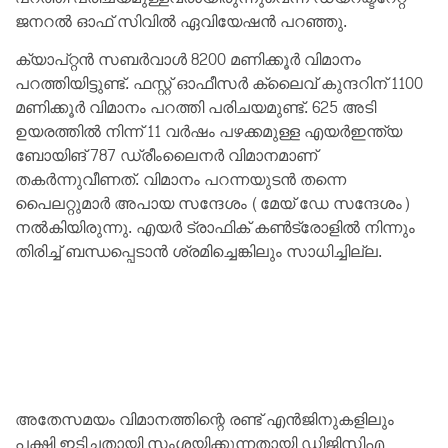
ജനറൽ ഓഫ് സിവിൽ ഏവിയേഷൻ പറഞ്ഞു.
ക്യാപ്റ്റൻ സബർവാൾ 8200 മണിക്കൂർ വിമാനം
പറത്തിയിട്ടുണ്ട്. ഫസ്റ്റ് ഓഫീസർ ക്ലൈവ് കുന്ദറിന് 1100
മണിക്കൂർ വിമാനം പറത്തി പരിചയമുണ്ട്. 625 അടി
ഉയരത്തിൽ നിന്ന് 11 വർഷം പഴക്കമുള്ള എയർഇന്ത്യ
ബോയിങ് 787 ഡ്രീംലൈനർ വിമാനമാണ്
തകർന്നുവീണത്. വിമാനം പറന്നയുടൻ തന്നെ
പൈലറ്റുമാർ അപായ സന്ദേശം (മേയ് ഡേ സന്ദേശം)
നൽകിയിരുന്നു. എയർ ട്രാഫിക് കണ്‍ട്രോളിൽ നിന്നും
തിരിച്ച് ബന്ധപ്പെടാൻ ശ്രമിച്ചെങ്കിലും സാധിച്ചില്ല.
അതേസമയം വിമാനത്തിന്റെ രണ്ട് എൻജിനുകളിലും
പക്ഷി ഇടിച്ചതായി സംശയിക്കുന്നതായി ഡിജിസിഎ