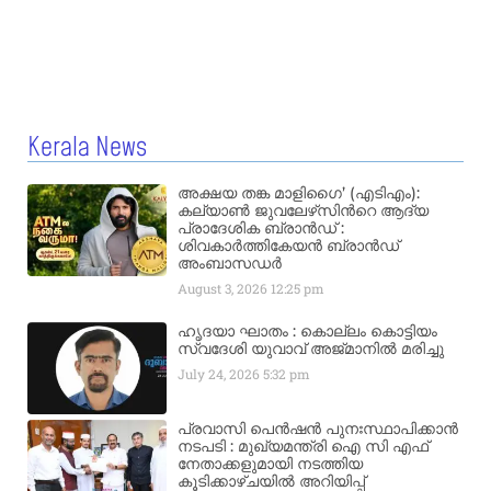
Kerala News
അക്ഷയ തങ്ക മാളിഗൈ’ (എടിഎം):
കല്യാണ്‍ ജുവലേഴ്‌സിന്‍റെ ആദ്യ
പ്രാദേശിക ബ്രാന്‍ഡ് :
ശിവകാര്‍ത്തികേയന്‍ ബ്രാന്‍ഡ്
അംബാസഡര്‍
August 3, 2026
12:25 pm
ഹൃദയാ ഘാതം : കൊല്ലം കൊട്ടിയം
സ്വദേശി യുവാവ് അജ്മാനിൽ മരിച്ചു
July 24, 2026
5:32 pm
പ്രവാസി പെൻഷൻ പുനഃസ്ഥാപിക്കാൻ
നടപടി : മുഖ്യമന്ത്രി ഐ സി എഫ്
നേതാക്കളുമായി നടത്തിയ
കൂടിക്കാഴ്ചയിൽ അറിയിപ്പ്