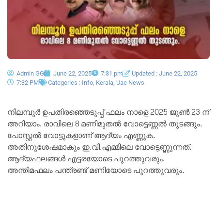
Admin GG
June 22, 2025
7:31 pm
Updated : June 22, 2025
7:32 PM
Categories :
Info
,
Kerala
,
Uae News
നിലമ്പൂർ ഉപതിരഞ്ഞെടുപ്പ് ഫലം നാളെ 2025 ജൂൺ 23 ന്
അറിയാം. രാവിലെ 8 മണിമുതൽ വോട്ടെണ്ണൽ തുടങ്ങും.
പോസ്റ്റൽ വോട്ടുകളാണ് ആദ്യം എണ്ണുക.
അതിനുശേഷമാകും ഇ.വി.എമ്മിലെ വോട്ടെണ്ണുന്നത്.
ആദ്യഫലങ്ങൾ എട്ടരയോടെ പുറത്തുവരും.
അന്തിമഫലം പന്ത്രണ്ട് മണിയോടെ പുറത്തുവരും.