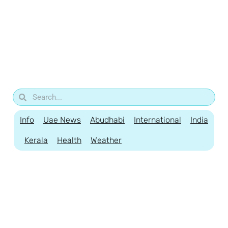
Info
Uae News
Abudhabi
International
India
Kerala
Health
Weather