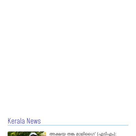
Kerala News
അക്ഷയ തങ്ക മാളിഗൈ’ (എടിഎം):