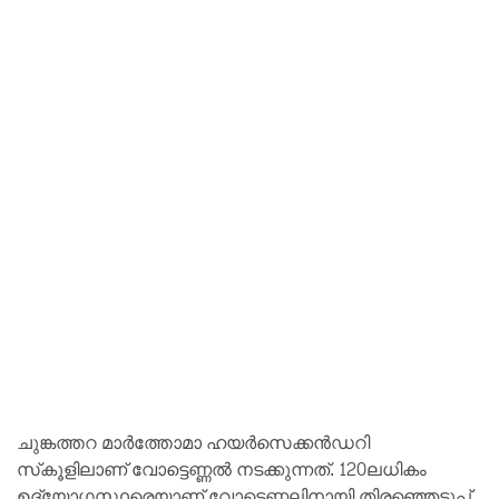
ചുങ്കത്തറ മാർത്തോമാ ഹയർസെക്കൻഡറി
സ്‌കൂളിലാണ് വോട്ടെണ്ണൽ നടക്കുന്നത്. 120ലധികം
ഉദ്യോഗസ്ഥരെയാണ് വോട്ടെണ്ണലിനായി തിരഞ്ഞെടുപ്പ്