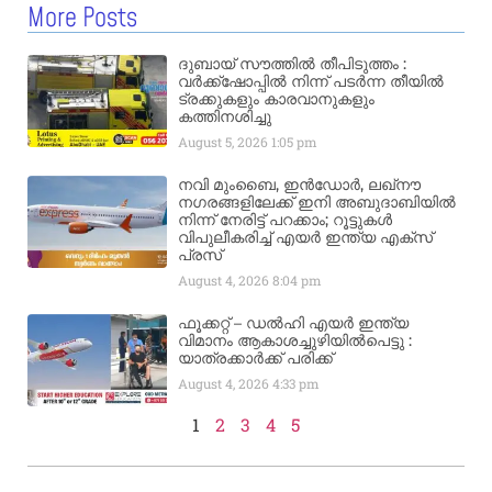
More Posts
ദുബായ് സൗത്തിൽ തീപിടുത്തം :
വർക്ക്‌ഷോപ്പിൽ നിന്ന് പടർന്ന തീയിൽ
ട്രക്കുകളും കാരവാനുകളും
കത്തിനശിച്ചു
August 5, 2026
1:05 pm
നവി മുംബൈ, ഇൻഡോർ, ലഖ്നൗ
നഗരങ്ങളിലേക്ക് ഇനി അബുദാബിയിൽ
നിന്ന് നേരിട്ട് പറക്കാം; റൂട്ടുകൾ
വിപുലീകരിച്ച് എയർ ഇന്ത്യ എക്സ്
പ്രസ്
August 4, 2026
8:04 pm
ഫൂക്കറ്റ് – ഡൽഹി എയര്‍ ഇന്ത്യ
വിമാനം ആകാശച്ചുഴിയില്‍പെട്ടു :
യാത്രക്കാര്‍ക്ക് പരിക്ക്
August 4, 2026
4:33 pm
1
2
3
4
5