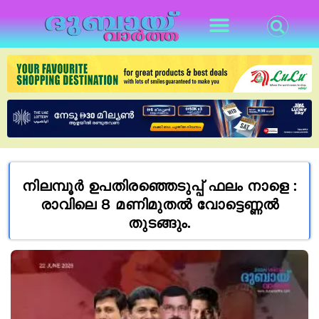
നിലമ്പൂർ ഉപതിരഞ്ഞെടുപ്പ് ഫലം നാളെ :
രാവിലെ 8 മണിമുതൽ വോട്ടെണ്ണൽ
തുടങ്ങും.