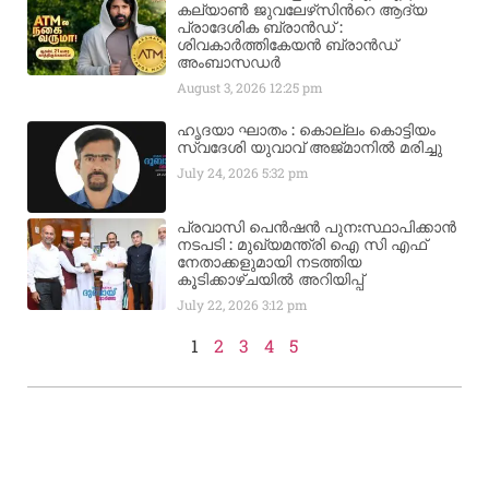
കല്യാണ്‍ ജുവലേഴ്‌സിന്‍റെ ആദ്യ
പ്രാദേശിക ബ്രാന്‍ഡ് :
ശിവകാര്‍ത്തികേയന്‍ ബ്രാന്‍ഡ്
അംബാസഡര്‍
August 3, 2026
12:25 pm
ഹൃദയാ ഘാതം : കൊല്ലം കൊട്ടിയം
സ്വദേശി യുവാവ് അജ്മാനിൽ മരിച്ചു
July 24, 2026
5:32 pm
പ്രവാസി പെൻഷൻ പുനഃസ്ഥാപിക്കാൻ
നടപടി : മുഖ്യമന്ത്രി ഐ സി എഫ്
നേതാക്കളുമായി നടത്തിയ
കൂടിക്കാഴ്ചയിൽ അറിയിപ്പ്
July 22, 2026
3:12 pm
1
2
3
4
5