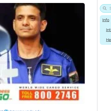
Info
In
He