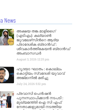
la News
അക്ഷയ തങ്ക മാളിഗൈ’
(എടിഎം): കല്യാണ്‍
ജുവലേഴ്‌സിന്‍റെ ആദ്യ
പ്രാദേശിക ബ്രാന്‍ഡ് :
ശിവകാര്‍ത്തികേയന്‍ ബ്രാന്‍ഡ്
അംബാസഡര്‍
August 3, 2026
12:25 pm
ഹൃദയാ ഘാതം : കൊല്ലം
കൊട്ടിയം സ്വദേശി യുവാവ്
അജ്മാനിൽ മരിച്ചു
July 24, 2026
5:32 pm
പ്രവാസി പെൻഷൻ
പുനഃസ്ഥാപിക്കാൻ നടപടി :
മുഖ്യമന്ത്രി ഐ സി എഫ്
നേതാക്കളുമായി നടത്തിയ