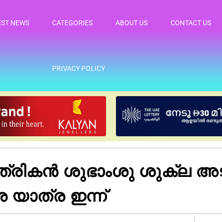
EST NEWS
CATEGORIES
ABOUT US
CONTACT US
PRIVACY POLICY
രികൻ ശുഭാംശു ശുക്ല അടങ
യാത്ര ഇന്ന്