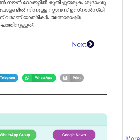
നയൻ റോക്കറ്റിൽ കുതിച്ചുയരുക. ശുഭാംശു
, പോളണ്ടിൽ നിന്നുള്ള സ്മാവസ് ഉസ്‌നാൻസ്‌കി
്നിവരാണ് യാത്രികർ. അന്താരാഷ്ട്ര
ത്തിനുള്ളത്.
Next
Telegram
WhatsApp
Print
WhatsApp Group
Google News
More