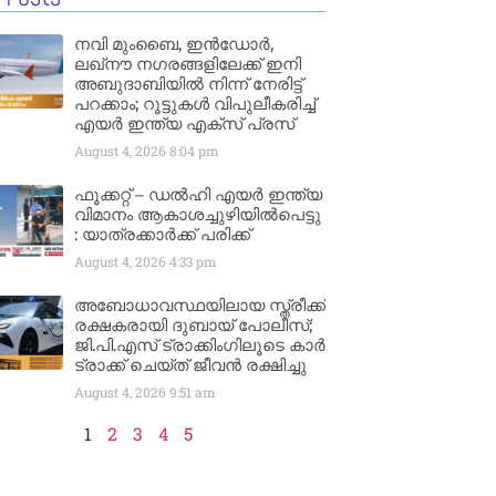
നവി മുംബൈ, ഇൻഡോർ,
ലഖ്നൗ നഗരങ്ങളിലേക്ക് ഇനി
അബുദാബിയിൽ നിന്ന് നേരിട്ട്
പറക്കാം; റൂട്ടുകൾ വിപുലീകരിച്ച്
എയർ ഇന്ത്യ എക്സ് പ്രസ്
August 4, 2026
8:04 pm
ഫൂക്കറ്റ് – ഡൽഹി എയര്‍ ഇന്ത്യ
വിമാനം ആകാശച്ചുഴിയില്‍പെട്ടു
: യാത്രക്കാര്‍ക്ക് പരിക്ക്
August 4, 2026
4:33 pm
അബോധാവസ്ഥയിലായ സ്ത്രീക്ക്
രക്ഷകരായി ദുബായ് പോലീസ്;
ജി.പി.എസ് ട്രാക്കിംഗിലൂടെ കാർ
ട്രാക്ക് ചെയ്ത് ജീവൻ രക്ഷിച്ചു
August 4, 2026
9:51 am
1
2
3
4
5