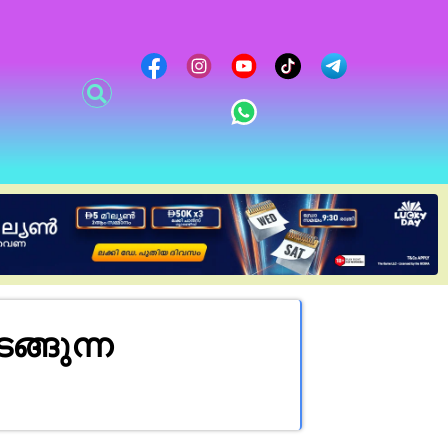
്ങുന്ന