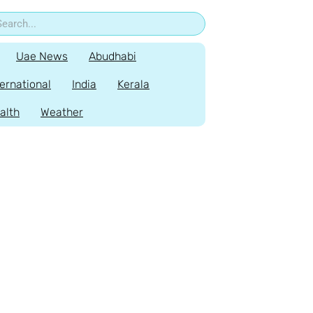
Uae News
Abudhabi
ternational
India
Kerala
alth
Weather