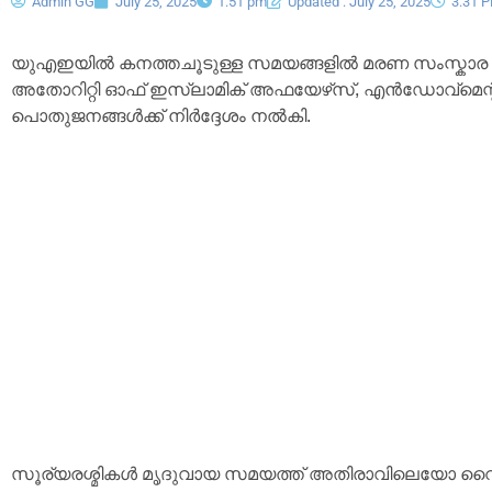
Admin GG
July 25, 2025
1:51 pm
Updated : July 25, 2025
3:31 
യുഎഇയിൽ കനത്തചൂടുള്ള സമയങ്ങളിൽ മരണ സംസ്കാര പ
അതോറിറ്റി ഓഫ് ഇസ്ലാമിക് അഫയേഴ്‌സ്, എൻഡോവ്‌മെന്റ്‌
പൊതുജനങ്ങൾക്ക് നിർദ്ദേശം നൽകി.
സൂര്യരശ്മികൾ മൃദുവായ സമയത്ത് അതിരാവിലെയോ വൈ