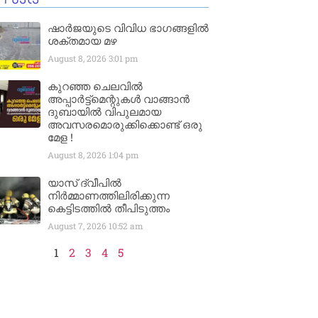
ഷാർജയുടെ വിവിധ ഭാഗങ്ങളിൽ
ശക്തമായ മഴ
August 8, 2026
3:01 pm
കുറഞ്ഞ ചെലവിൽ
അപ്പാർട്ട്മെന്റുകൾ വാങ്ങാൻ
ദുബായിൽ വിപുലമായ
അവസരമൊരുക്കിക്കൊണ്ട് ഒരു
മേള !
August 8, 2026
1:04 pm
യാസ് ദ്വീപിൽ
നിർമ്മാണത്തിലിരിക്കുന്ന
കെട്ടിടത്തിൽ തീപിടുത്തം
August 7, 2026
10:52 am
1
2
3
4
5