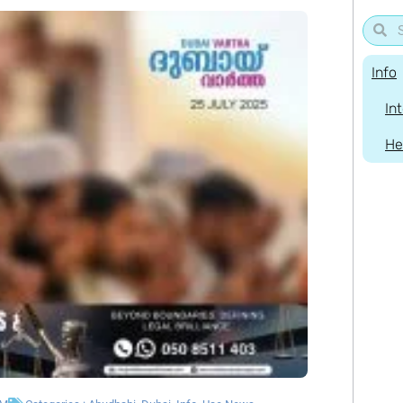
Info
In
He