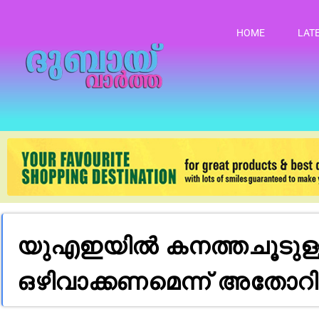
HOME
LAT
യുഎഇയിൽ കനത്തചൂടുള്
ഒഴിവാക്കണമെന്ന് അതോറിറ്