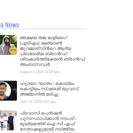
la News
അക്ഷയ തങ്ക മാളിഗൈ’
(എടിഎം): കല്യാണ്‍
ജുവലേഴ്‌സിന്‍റെ ആദ്യ
പ്രാദേശിക ബ്രാന്‍ഡ് :
ശിവകാര്‍ത്തികേയന്‍ ബ്രാന്‍ഡ്
അംബാസഡര്‍
August 3, 2026
12:25 pm
ഹൃദയാ ഘാതം : കൊല്ലം
കൊട്ടിയം സ്വദേശി യുവാവ്
അജ്മാനിൽ മരിച്ചു
July 24, 2026
5:32 pm
പ്രവാസി പെൻഷൻ
പുനഃസ്ഥാപിക്കാൻ നടപടി :
മുഖ്യമന്ത്രി ഐ സി എഫ്
നേതാക്കളുമായി നടത്തിയ