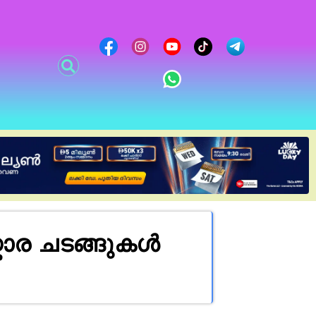
ാര ചടങ്ങുകൾ