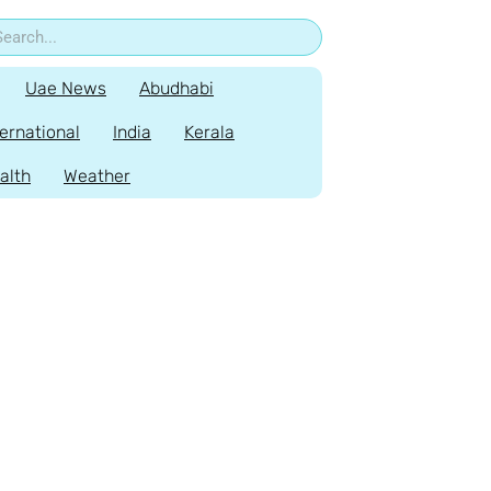
Uae News
Abudhabi
ternational
India
Kerala
alth
Weather