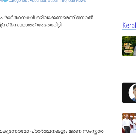
PM
Categories :
Abudhabi
,
Dubai
,
Info
,
Uae News
്രാർത്ഥനകൾ ഒഴിവാക്കണമെന്ന് ജനറൽ
സ് &സക്കാത്ത് അതോറിറ്റി
Kera
കുന്നേരമോ പ്രാർത്ഥനകളും മരണ സംസ്കാര