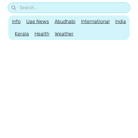
Info
Uae News
Abudhabi
International
India
Kerala
Health
Weather