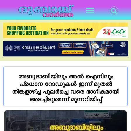
അബുദാബിയിലും അൽ ഐനിലും
പ്രധാന റോഡുകൾ ഇന്ന് മുതൽ
തിങ്കളാഴ്ച്ച പുലർച്ചെ വരെ ഭാഗികമായി
അടച്ചിടുമെന്ന് മുന്നറിയിപ്പ്