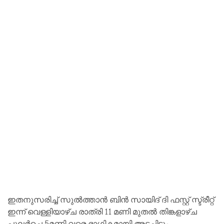
ഇതനുസരിച്ച് സുൽത്താൻ ബിൻ സായിദ് ദി ഫസ്റ്റ് സ്ട്രീറ്റ്
ഇന്ന് വെള്ളിയാഴ്ച രാത്രി 11 മണി മുതൽ തിങ്കളാഴ്ച
പുലർച്ചെ 5മണി വരെ ഭാഗികമായി അടച്ചിടും.