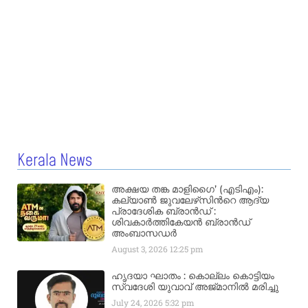
Kerala News
അക്ഷയ തങ്ക മാളിഗൈ’ (എടിഎം):
കല്യാണ്‍ ജുവലേഴ്‌സിന്‍റെ ആദ്യ
പ്രാദേശിക ബ്രാന്‍ഡ് :
ശിവകാര്‍ത്തികേയന്‍ ബ്രാന്‍ഡ്
അംബാസഡര്‍
August 3, 2026
12:25 pm
ഹൃദയാ ഘാതം : കൊല്ലം കൊട്ടിയം
സ്വദേശി യുവാവ് അജ്മാനിൽ മരിച്ചു
July 24, 2026
5:32 pm