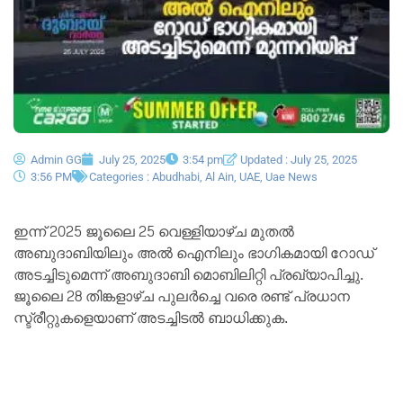
Admin GG
July 25, 2025
3:54 pm
Updated : July 25, 2025
3:56 PM
Categories :
Abudhabi
,
Al Ain
,
UAE
,
Uae News
ഇന്ന് 2025 ജൂലൈ 25 വെള്ളിയാഴ്ച മുതൽ
അബുദാബിയിലും അൽ ഐനിലും ഭാഗികമായി റോഡ്
അടച്ചിടുമെന്ന് അബുദാബി മൊബിലിറ്റി പ്രഖ്യാപിച്ചു.
ജൂലൈ 28 തിങ്കളാഴ്ച പുലർച്ചെ വരെ രണ്ട് പ്രധാന
സ്ട്രീറ്റുകളെയാണ് അടച്ചിടൽ ബാധിക്കുക.