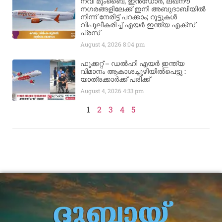
നവി മുംബൈ, ഇൻഡോർ, ലഖ്നൗ
നഗരങ്ങളിലേക്ക് ഇനി അബുദാബിയിൽ
നിന്ന് നേരിട്ട് പറക്കാം; റൂട്ടുകൾ
വിപുലീകരിച്ച് എയർ ഇന്ത്യ എക്സ്
പ്രസ്
August 4, 2026
8:04 pm
ഫൂക്കറ്റ് – ഡൽഹി എയര്‍ ഇന്ത്യ
വിമാനം ആകാശച്ചുഴിയില്‍പെട്ടു :
യാത്രക്കാര്‍ക്ക് പരിക്ക്
August 4, 2026
4:33 pm
1
2
3
4
5