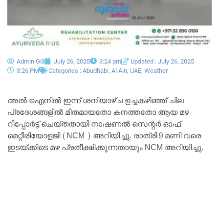
Admin GG
July 26, 2025
3:24 pm
Updated : July 26, 2025
3:26 PM
Categories :
Abudhabi
,
Al Ain
,
UAE
,
Weather
അൽ ഐനിൽ ഇന്ന് ശനിയാഴ്ച ഉച്ചകഴിഞ്ഞ് ചില
പ്രദേശങ്ങളിൽ മിതമായതോ കനത്തതോ ആയ മഴ
റിപ്പോർട്ട് ചെയ്തതായി നാഷണൽ സെന്റർ ഓഫ്
മെറ്റീരിയോളജി (NCM ) അറിയിച്ചു. രാത്രി 9 മണി വരെ
ഇടയ്ക്കിടെ മഴ പ്രതീക്ഷിക്കുന്നതായും NCM അറിയിച്ചു.