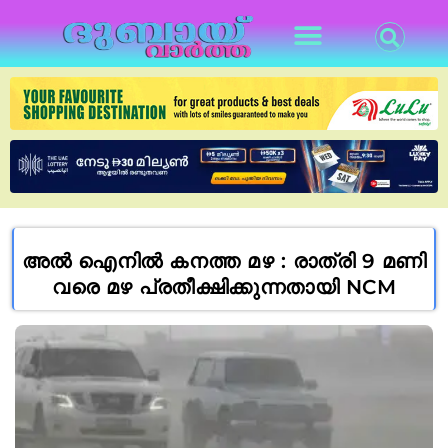
അൽ ഐനിൽ കനത്ത മഴ : രാത്രി 9 മണി
വരെ മഴ പ്രതീക്ഷിക്കുന്നതായി NCM