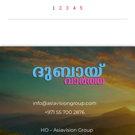
1
2
3
4
5
info@asiavisiongroup.com
+971 55 700 2876
HO – Asiavision Group