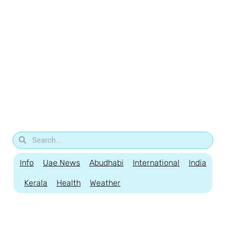
Info
Uae News
Abudhabi
International
India
Kerala
Health
Weather