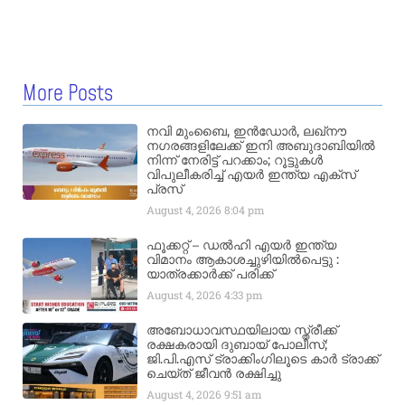
More Posts
നവി മുംബൈ, ഇൻഡോർ, ലഖ്നൗ
നഗരങ്ങളിലേക്ക് ഇനി അബുദാബിയിൽ
നിന്ന് നേരിട്ട് പറക്കാം; റൂട്ടുകൾ
വിപുലീകരിച്ച് എയർ ഇന്ത്യ എക്സ്
പ്രസ്
August 4, 2026
8:04 pm
ഫൂക്കറ്റ് – ഡൽഹി എയര്‍ ഇന്ത്യ
വിമാനം ആകാശച്ചുഴിയില്‍പെട്ടു :
യാത്രക്കാര്‍ക്ക് പരിക്ക്
August 4, 2026
4:33 pm
അബോധാവസ്ഥയിലായ സ്ത്രീക്ക്
രക്ഷകരായി ദുബായ് പോലീസ്;
ജി.പി.എസ് ട്രാക്കിംഗിലൂടെ കാർ ട്രാക്ക്
ചെയ്ത് ജീവൻ രക്ഷിച്ചു
August 4, 2026
9:51 am