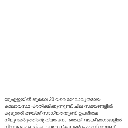
യുഎഇയിൽ ജൂലൈ 28 വരെ മേഘാവൃതമായ
കാലാവസ്ഥ പ്രതീക്ഷിക്കുന്നുണ്ട്, ചില സമയങ്ങളിൽ
കൂടുതൽ മഴയ്ക്ക് സാധ്യതയുണ്ട്. ഉപരിതല
ന്യൂനമർദ്ദത്തിന്റെ വ്യാപനം, തെക്ക്, വടക്ക് ഭാഗങ്ങളിൽ
നിന്നുള്ള മുകളിലെ വായു ന്യൂനമർദ്ദം എന്നിവയാണ്