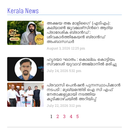
Kerala News
അക്ഷയ തങ്ക മാളിഗൈ’ (എടിഎം):
കല്യാണ്‍ ജുവലേഴ്‌സിന്‍റെ ആദ്യ
പ്രാദേശിക ബ്രാന്‍ഡ് :
ശിവകാര്‍ത്തികേയന്‍ ബ്രാന്‍ഡ്
അംബാസഡര്‍
August 3, 2026
12:25 pm
ഹൃദയാ ഘാതം : കൊല്ലം കൊട്ടിയം
സ്വദേശി യുവാവ് അജ്മാനിൽ മരിച്ചു
July 24, 2026
5:32 pm
പ്രവാസി പെൻഷൻ പുനഃസ്ഥാപിക്കാൻ
നടപടി : മുഖ്യമന്ത്രി ഐ സി എഫ്
നേതാക്കളുമായി നടത്തിയ
കൂടിക്കാഴ്ചയിൽ അറിയിപ്പ്
July 22, 2026
3:12 pm
1
2
3
4
5