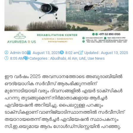
Admin GG
August 13, 2025
8:02 am
Updated : August 13, 2025
8:05 AM
Categories :
Abudhabi
,
Al Ain
,
UAE
,
Uae News
ഈ വർഷം 2025 അവസാനത്തോടെ അബുദാബിയിൽ
ഔദ്യോഗിക സർവീസ് ആരംഭിക്കുന്നതിന്
മുന്നോടിയായി വരും ദിവസങ്ങളിൽ എയർ ടാക്‌സികൾ
പറന്നു തുടങ്ങുമെന്ന് നിർമാതാക്കളായ ആർച്ചർ
ഏവിയേഷൻ അറിയിച്ചു. പൈലറ്റുള്ള പറക്കും
ടാക്‌സികളാണ് വാണിജ്യാടിസ്ഥാനത്തിൽ സർവീസിന്
തയാറായതെന്ന് ആർച്ചർ ഏവിയേഷൻ സ്ഥാപകനും
സി.ഇ.ഒയുമായ ആദം ഗോൾഡ്‌സ്‌സ്റ്റെയിൻ പറഞ്ഞു.