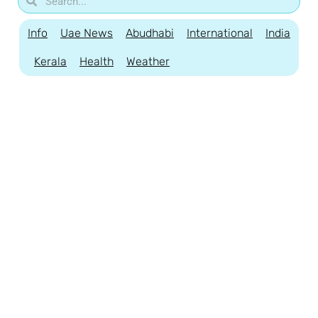
Info
Uae News
Abudhabi
International
India
Kerala
Health
Weather