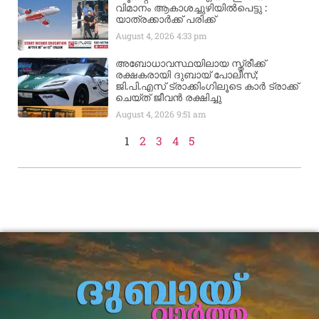
വിമാനം ആകാശച്ചുഴിയില്‍പെട്ടു :
യാത്രക്കാര്‍ക്ക് പരിക്ക്
August 4, 2026
4:33 pm
അബോധാവസ്ഥയിലായ സ്ത്രീക്ക്
രക്ഷകരായി ദുബായ് പോലീസ്;
ജി.പി.എസ് ട്രാക്കിംഗിലൂടെ കാർ ട്രാക്ക്
ചെയ്ത് ജീവൻ രക്ഷിച്ചു
August 4, 2026
9:51 am
1
2
3
4
5