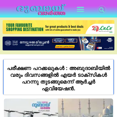
പരീക്ഷണ പറക്കലുകൾ : അബുദാബിയിൽ
വരും ദിവസങ്ങളിൽ എയർ ടാക്‌സികൾ
പറന്നു തുടങ്ങുമെന്ന് ആർച്ചർ
ഏവിയേഷൻ.