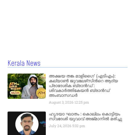
Kerala News
അക്ഷയ തങ്ക മാളിഗൈ’ (എടിഎം):
കല്യാണ്‍ ജുവലേഴ്‌സിന്‍റെ ആദ്യ
പ്രാദേശിക ബ്രാന്‍ഡ് :
ശിവകാര്‍ത്തികേയന്‍ ബ്രാന്‍ഡ്
അംബാസഡര്‍
August 3, 2026
12:25 pm
ഹൃദയാ ഘാതം : കൊല്ലം കൊട്ടിയം
സ്വദേശി യുവാവ് അജ്മാനിൽ മരിച്ചു
July 24, 2026
5:32 pm