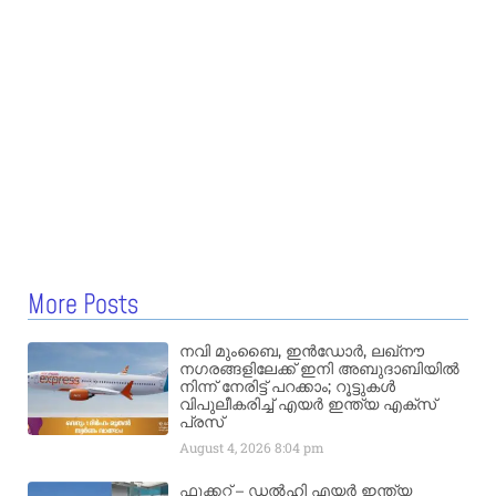
More Posts
നവി മുംബൈ, ഇൻഡോർ, ലഖ്നൗ
നഗരങ്ങളിലേക്ക് ഇനി അബുദാബിയിൽ
നിന്ന് നേരിട്ട് പറക്കാം; റൂട്ടുകൾ
വിപുലീകരിച്ച് എയർ ഇന്ത്യ എക്സ്
പ്രസ്
August 4, 2026
8:04 pm
ഫൂക്കറ്റ് – ഡൽഹി എയര്‍ ഇന്ത്യ