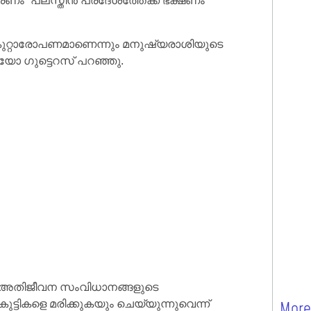
ണം” പലസ്തീൻ പ്രദേശത്തേക്ക് ഭക്ഷണം
കുറ്റാരോപണമാണെന്നും മനുഷ്യരാശിയുടെ
ോ ഗുട്ടെറസ് പറഞ്ഞു.
ായ അതിജീവന സംവിധാനങ്ങളുടെ
്ടികളെ മരിക്കുകയും ചെയ്യുന്നുവെന്ന്
More