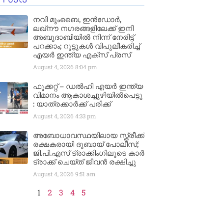
നവി മുംബൈ, ഇൻഡോർ,
ലഖ്നൗ നഗരങ്ങളിലേക്ക് ഇനി
അബുദാബിയിൽ നിന്ന് നേരിട്ട്
പറക്കാം; റൂട്ടുകൾ വിപുലീകരിച്ച്
എയർ ഇന്ത്യ എക്സ് പ്രസ്
August 4, 2026
8:04 pm
ഫൂക്കറ്റ് – ഡൽഹി എയര്‍ ഇന്ത്യ
വിമാനം ആകാശച്ചുഴിയില്‍പെട്ടു
: യാത്രക്കാര്‍ക്ക് പരിക്ക്
August 4, 2026
4:33 pm
അബോധാവസ്ഥയിലായ സ്ത്രീക്ക്
രക്ഷകരായി ദുബായ് പോലീസ്;
ജി.പി.എസ് ട്രാക്കിംഗിലൂടെ കാർ
ട്രാക്ക് ചെയ്ത് ജീവൻ രക്ഷിച്ചു
August 4, 2026
9:51 am
1
2
3
4
5