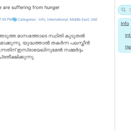
7:59 PM
Categories :
Info
,
International
,
Middle East
,
UAE
Info
, അടുത്ത മാസത്തോടെ സ്ഥിതി കൂടുതൽ
In
തമാക്കുന്നു. യുദ്ധത്താൽ തകർന്ന പലസ്തീൻ
He
്നതിന് ഇസ്രായേലിനുമേൽ സമ്മർദ്ദം
തീക്ഷിക്കുന്നു.