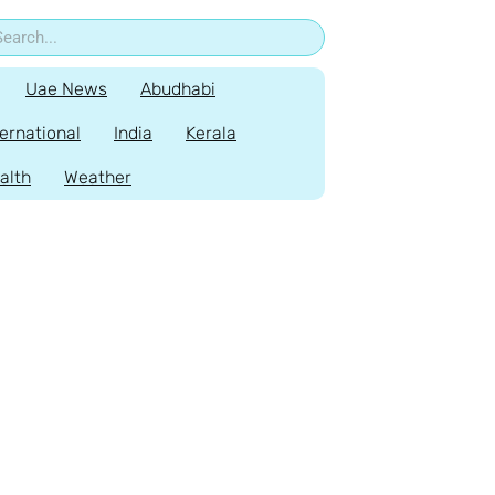
Uae News
Abudhabi
ternational
India
Kerala
alth
Weather