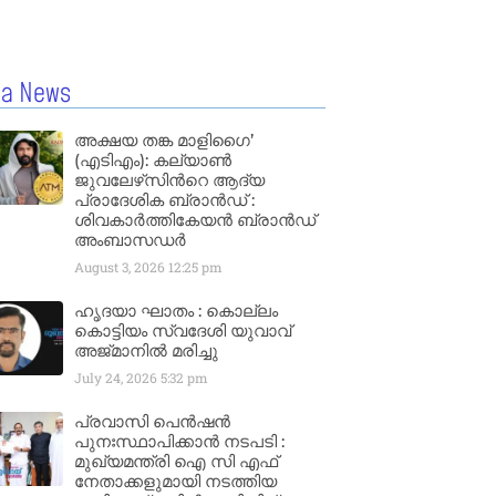
la News
അക്ഷയ തങ്ക മാളിഗൈ’
(എടിഎം): കല്യാണ്‍
ജുവലേഴ്‌സിന്‍റെ ആദ്യ
പ്രാദേശിക ബ്രാന്‍ഡ് :
ശിവകാര്‍ത്തികേയന്‍ ബ്രാന്‍ഡ്
അംബാസഡര്‍
August 3, 2026
12:25 pm
ഹൃദയാ ഘാതം : കൊല്ലം
കൊട്ടിയം സ്വദേശി യുവാവ്
അജ്മാനിൽ മരിച്ചു
July 24, 2026
5:32 pm
പ്രവാസി പെൻഷൻ
പുനഃസ്ഥാപിക്കാൻ നടപടി :
മുഖ്യമന്ത്രി ഐ സി എഫ്
നേതാക്കളുമായി നടത്തിയ