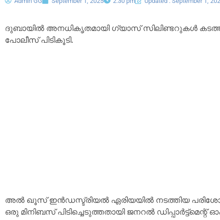
Admin GG
September 1, 2025
2:30 pm
Updated : September 1, 20
ദുബായിൽ അനധികൃതമായി ഗ്യാസ് സിലിണ്ടറുകൾ കടത്തു
പോലീസ് പിടികൂടി.
അൽ ഖൂസ് ഇൻഡസ്ട്രിയൽ ഏരിയയിൽ നടത്തിയ പരിശോധന
ഒരു മിനിബസ് പിടിച്ചെടുത്തതായി ജനറൽ ഡിപ്പാർട്ട്‌മെന്റ