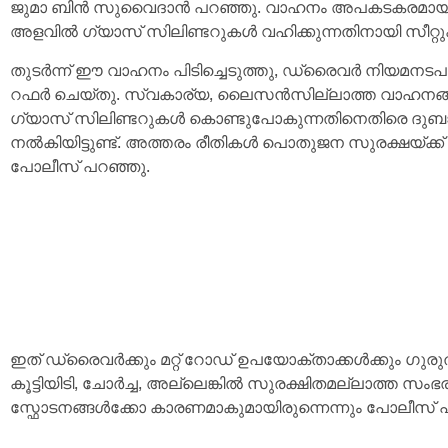
ജുമാ ബിൻ സുവൈദാൻ പറഞ്ഞു. വാഹനം അപകടകരമായ രീത
അളവിൽ ഗ്യാസ് സിലിണ്ടറുകൾ വഹിക്കുന്നതിനായി സീറ്റു
തുടർന്ന് ഈ വാഹനം പിടിച്ചെടുത്തു, ഡ്രൈവർ നിയമനടപടി
റഫർ ചെയ്തു. സ്വകാര്യ, ലൈസൻസില്ലാത്ത വാഹനങ്
ഗ്യാസ് സിലിണ്ടറുകൾ കൊണ്ടുപോകുന്നതിനെതിരെ ദുബായ
നൽകിയിട്ടുണ്ട്. അത്തരം രീതികൾ പൊതുജന സുരക്ഷയ്ക്ക്
പോലീസ് പറഞ്ഞു.
ഇത് ഡ്രൈവർക്കും മറ്റ് റോഡ് ഉപയോക്താക്കൾക്കും ഗുരു
കൂട്ടിയിടി, ചോർച്ച, അല്ലെങ്കിൽ സുരക്ഷിതമല്ലാത്ത സംഭര
സ്ഫോടനങ്ങൾക്കോ ​​കാരണമാകുമായിരുന്നെന്നും പോലീസ് 