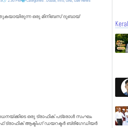
25
2:30 PM
Categories :
Dubai
,
Info
,
UAE
,
Uae News
കയായിരുന്ന ഒരു മിനിബസ് ദുബായ്
Kera
യ്ക്കിടെ ഒരു ട്രാഫിക് പട്രോൾ സംഘം
് ഓഫ് ട്രാഫിക് ആക്ടിംഗ് ഡയറക്ടർ ബ്രിഗേഡിയർ