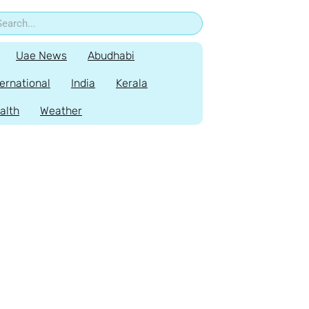
Uae News
Abudhabi
ternational
India
Kerala
alth
Weather