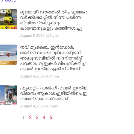
ദുബായ് സൗത്തിൽ തീപിടുത്തം :
വർക്ക്‌ഷോപ്പിൽ നിന്ന് പടർന്ന
തീയിൽ ട്രക്കുകളും
കാരവാനുകളും കത്തിനശിച്ചു
August 5, 2026
1:05 pm
നവി മുംബൈ, ഇൻഡോർ,
ലഖ്നൗ നഗരങ്ങളിലേക്ക് ഇനി
അബുദാബിയിൽ നിന്ന് നേരിട്ട്
പറക്കാം; റൂട്ടുകൾ വിപുലീകരിച്ച്
എയർ ഇന്ത്യ എക്സ് പ്രസ്
August 4, 2026
8:04 pm
ഫൂക്കറ്റ് – ഡൽഹി എയര്‍ ഇന്ത്യ
വിമാനം ആകാശച്ചുഴിയില്‍പെട്ടു
: യാത്രക്കാര്‍ക്ക് പരിക്ക്
August 4, 2026
4:33 pm
1
2
3
4
5