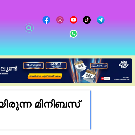
രുന്ന മിനിബസ്