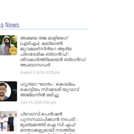
la News
അക്ഷയ തങ്ക മാളിഗൈ’
(എടിഎം): കല്യാണ്‍
ജുവലേഴ്‌സിന്‍റെ ആദ്യ
പ്രാദേശിക ബ്രാന്‍ഡ് :
ശിവകാര്‍ത്തികേയന്‍ ബ്രാന്‍ഡ്
അംബാസഡര്‍
August 3, 2026
12:25 pm
ഹൃദയാ ഘാതം : കൊല്ലം
കൊട്ടിയം സ്വദേശി യുവാവ്
അജ്മാനിൽ മരിച്ചു
July 24, 2026
5:32 pm
പ്രവാസി പെൻഷൻ
പുനഃസ്ഥാപിക്കാൻ നടപടി :
മുഖ്യമന്ത്രി ഐ സി എഫ്
നേതാക്കളുമായി നടത്തിയ