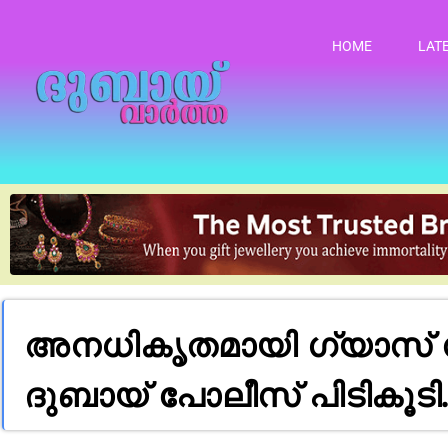
HOME
LAT
അനധികൃതമായി ഗ്യാസ് സ
ദുബായ് പോലീസ് പിടികൂടി