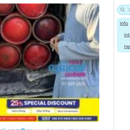
Info
In
He