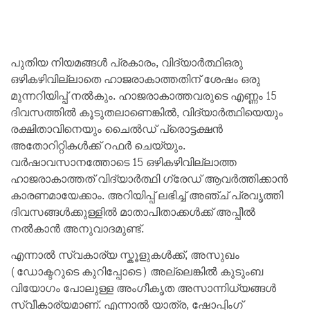
പുതിയ നിയമങ്ങൾ പ്രകാരം, വിദ്യാർത്ഥിഒരു
ഒഴികഴിവില്ലാതെ ഹാജരാകാത്തതിന് ശേഷം ഒരു
മുന്നറിയിപ്പ് നൽകും. ഹാജരാകാത്തവരുടെ എണ്ണം 15
ദിവസത്തിൽ കൂടുതലാണെങ്കിൽ, വിദ്യാർത്ഥിയെയും
രക്ഷിതാവിനെയും ചൈൽഡ് പ്രൊട്ടക്ഷൻ
അതോറിറ്റികൾക്ക് റഫർ ചെയ്യും.
വർഷാവസാനത്തോടെ 15 ഒഴികഴിവില്ലാത്ത
ഹാജരാകാത്തത് വിദ്യാർത്ഥി ഗ്രേഡ് ആവർത്തിക്കാൻ
കാരണമായേക്കാം. അറിയിപ്പ് ലഭിച്ച് അഞ്ച് പ്രവൃത്തി
ദിവസങ്ങൾക്കുള്ളിൽ മാതാപിതാക്കൾക്ക് അപ്പീൽ
നൽകാൻ അനുവാദമുണ്ട്.
എന്നാൽ സ്വകാര്യ സ്കൂളുകൾക്ക്, അസുഖം
(ഡോക്ടറുടെ കുറിപ്പോടെ) അല്ലെങ്കിൽ കുടുംബ
വിയോഗം പോലുള്ള അംഗീകൃത അസാന്നിധ്യങ്ങൾ
സ്വീകാര്യമാണ്. എന്നാൽ യാത്ര, ഷോപ്പിംഗ്