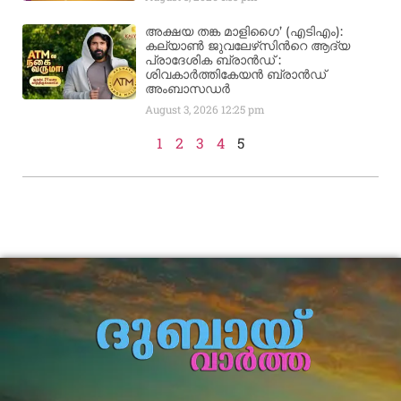
അക്ഷയ തങ്ക മാളിഗൈ’ (എടിഎം):
കല്യാണ്‍ ജുവലേഴ്‌സിന്‍റെ ആദ്യ
പ്രാദേശിക ബ്രാന്‍ഡ് :
ശിവകാര്‍ത്തികേയന്‍ ബ്രാന്‍ഡ്
അംബാസഡര്‍
August 3, 2026
12:25 pm
1
2
3
4
5