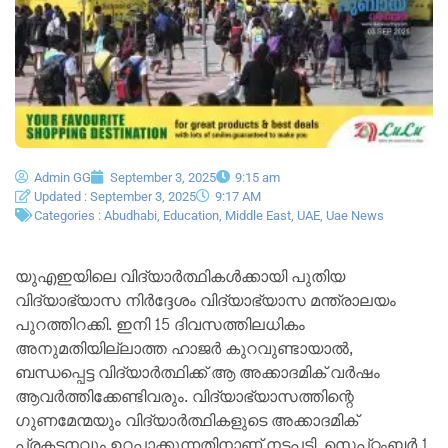
Admin GG
September 3, 2025
9:15 am
Updated : September 3, 2025
9:17 AM
Categories :
Abudhabi
,
Education
,
Middle East
,
UAE
,
Uae News
യുഎഇയിലെ വിദ്യാർത്ഥികൾക്കായി പുതിയ
വിദ്യാഭ്യാസ നിർദ്ദേശം വിദ്യാഭ്യാസ മന്ത്രാലയം
പുറത്തിറക്കി. ഇനി 15 ദിവസത്തിലധികം
അനുമതിയില്ലാത്ത ഹാജർ കുറവുണ്ടായാൽ,
ബന്ധപ്പെട്ട വിദ്യാർത്ഥിക്ക് ആ അക്കാദമിക് വർഷം
ആവർത്തിക്കേണ്ടിവരും. വിദ്യാഭ്യാസത്തിന്റെ
ഗുണമേന്മയും വിദ്യാർത്ഥികളുടെ അക്കാദമിക്
പ്രകടനവും ഉറപ്പാക്കുന്നതിനാണ് നടപടി. സെപ്റ്റംബർ 1