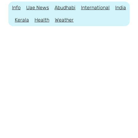
Info
Uae News
Abudhabi
International
India
Kerala
Health
Weather