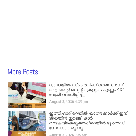
More Posts
ദുബായിൽ ഡ്രൈവിംഗ് ലൈസൻസ്
ഐ ടെസ്റ്റ് സെന്ററുകളുടെ എണ്ണം 434
ആയി വർദ്ധിപ്പിച്ചു
August 3, 2026
4:25 pm
ഇത്തിഹാദ് റെയിൽ യാത്രക്കാർക്ക് ഇനി
ട്രെയിൻ ഇറങ്ങി കാർ
വാടകയ്‌ക്കെടുക്കാം; ‘റെയിൽ ടു റോഡ്’
സേവനം വരുന്നു
August 3, 2026
1:35 pm