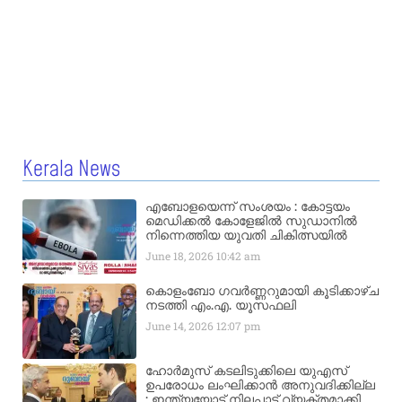
Kerala News
എബോളയെന്ന് സംശയം : കോട്ടയം
മെഡിക്കൽ കോളേജിൽ സുഡാനിൽ
നിന്നെത്തിയ യുവതി ചികിത്സയിൽ
June 18, 2026
10:42 am
കൊളംബോ ഗവർണ്ണറുമായി കൂടിക്കാഴ്ച
നടത്തി എം.എ. യൂസഫലി
June 14, 2026
12:07 pm
ഹോർമുസ് കടലിടുക്കിലെ യുഎസ്
ഉപരോധം ലംഘിക്കാൻ അനുവദിക്കില്ല
: ഇന്ത്യയോട് നിലപാട് വ്യക്തമാക്കി