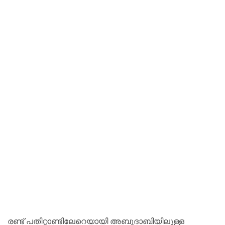
രണ്ട് പതിറ്റാണ്ടിലേറെയായി അബുദാബിയിലുള്ള