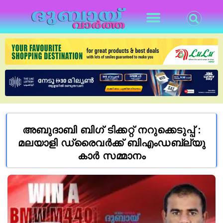
അബുദാബി ബിഗ് ടിക്കറ്റ് നറുക്കെടുപ്പ് :
മലയാളി ഡ്രൈവർക്ക് ബിഎംഡബ്ല്യു
കാർ സമ്മാനം