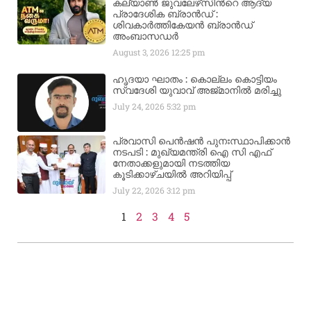
കല്യാണ്‍ ജുവലേഴ്‌സിന്‍റെ ആദ്യ
പ്രാദേശിക ബ്രാന്‍ഡ് :
ശിവകാര്‍ത്തികേയന്‍ ബ്രാന്‍ഡ്
അംബാസഡര്‍
August 3, 2026
12:25 pm
ഹൃദയാ ഘാതം : കൊല്ലം കൊട്ടിയം
സ്വദേശി യുവാവ് അജ്മാനിൽ മരിച്ചു
July 24, 2026
5:32 pm
പ്രവാസി പെൻഷൻ പുനഃസ്ഥാപിക്കാൻ
നടപടി : മുഖ്യമന്ത്രി ഐ സി എഫ്
നേതാക്കളുമായി നടത്തിയ
കൂടിക്കാഴ്ചയിൽ അറിയിപ്പ്
July 22, 2026
3:12 pm
1
2
3
4
5