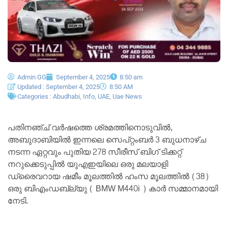
Admin GG
September 4, 2025
8:50 am
Updated : September 4, 2025
8:50 AM
Categories :
Abudhabi
,
Info
,
UAE
,
Uae News
പതിനഞ്ച് വർഷത്തെ ശ്രമത്തിനൊടുവിൽ,
അബുദാബിയിൽ ഇന്നലെ സെപ്റ്റംബർ 3 ബുധനാഴ്ച
നടന്ന ഏറ്റവും പുതിയ 278 സീരീസ് ബിഗ് ടിക്കറ്റ്
നറുക്കെടുപ്പിൽ യുഎഇയിലെ ഒരു മലയാളി
ഡ്രൈവറായ ഷമീം മൂലത്തിൽ ഹംസ മൂലത്തിൽ (38)
ഒരു ബിഎംഡബ്ല്യു ( BMW M440i ) കാർ സമ്മാനമായി
നേടി.