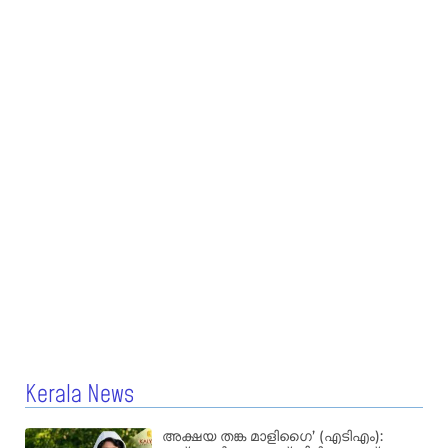
Kerala News
അക്ഷയ തങ്ക മാളിഗൈ’ (എടിഎം):