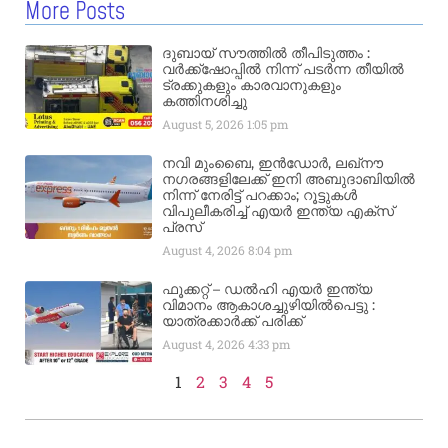
More Posts
ദുബായ് സൗത്തിൽ തീപിടുത്തം :
വർക്ക്‌ഷോപ്പിൽ നിന്ന് പടർന്ന തീയിൽ
ട്രക്കുകളും കാരവാനുകളും
കത്തിനശിച്ചു
August 5, 2026
1:05 pm
നവി മുംബൈ, ഇൻഡോർ, ലഖ്നൗ
നഗരങ്ങളിലേക്ക് ഇനി അബുദാബിയിൽ
നിന്ന് നേരിട്ട് പറക്കാം; റൂട്ടുകൾ
വിപുലീകരിച്ച് എയർ ഇന്ത്യ എക്സ്
പ്രസ്
August 4, 2026
8:04 pm
ഫൂക്കറ്റ് – ഡൽഹി എയര്‍ ഇന്ത്യ
വിമാനം ആകാശച്ചുഴിയില്‍പെട്ടു :
യാത്രക്കാര്‍ക്ക് പരിക്ക്
August 4, 2026
4:33 pm
1
2
3
4
5