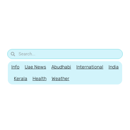
Info
Uae News
Abudhabi
International
India
Kerala
Health
Weather