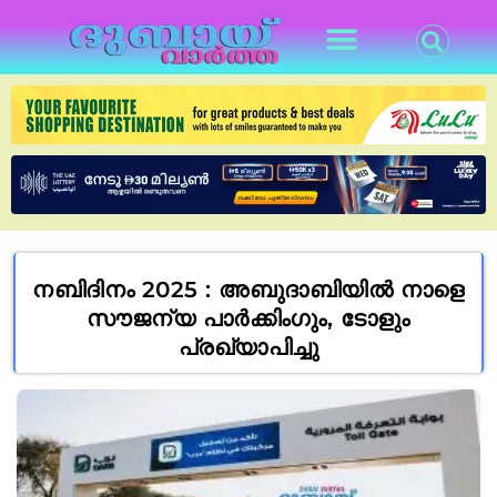
നബിദിനം 2025 : അബുദാബിയിൽ നാളെ
സൗജന്യ പാർക്കിംഗും, ടോളും
പ്രഖ്യാപിച്ചു