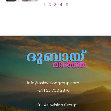
1
2
3
4
5
info@asiavisiongroup.com
+971 55 700 2876
HO – Asiavision Group