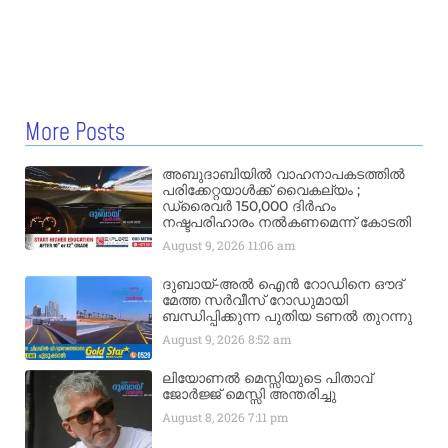
More Posts
അബുദാബിയിൽ വാഹനാപകടത്തിൽ
പരിക്കേറ്റയാൾക്ക് വൈകല്യം ;
ഡ്രൈവർ 150,000 ദിർഹം
നഷ്ടപരിഹാരം നൽകണമെന്ന് കോടതി
August 9, 2026
11:06 am
ദുബായ്-അൽ ഐൻ റോഡിനെ ഔദ്
മേത്ത സർവീസ് റോഡുമായി
ബന്ധിപ്പിക്കുന്ന പുതിയ ടണൽ തുറന്നു
August 9, 2026
8:52 am
ലിയോണൽ മെസ്സിയുടെ പിതാവ്
ജോർജ്ജ് മെസ്സി അന്തരിച്ചു
August 8, 2026
7:11 pm