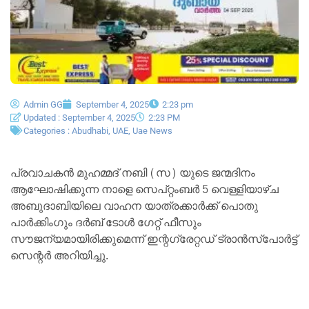
Admin GG
September 4, 2025
2:23 pm
Updated : September 4, 2025
2:23 PM
Categories :
Abudhabi
,
UAE
,
Uae News
പ്രവാചകൻ മുഹമ്മദ് നബി (സ) യുടെ ജന്മദിനം
ആഘോഷിക്കുന്ന നാളെ സെപ്റ്റംബർ 5 വെള്ളിയാഴ്ച
അബുദാബിയിലെ വാഹന യാത്രക്കാർക്ക് പൊതു
പാർക്കിംഗും ദർബ് ടോൾ ഗേറ്റ് ഫീസും
സൗജന്യമായിരിക്കുമെന്ന് ഇന്റഗ്രേറ്റഡ് ട്രാൻസ്‌പോർട്ട്
സെന്റർ അറിയിച്ചു.