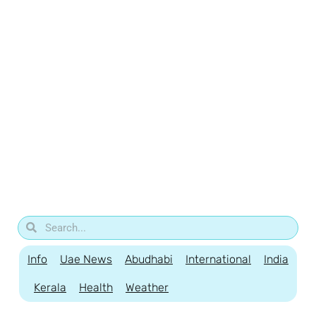
Info
Uae News
Abudhabi
International
India
Kerala
Health
Weather