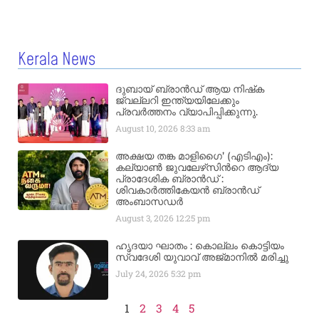
Kerala News
ദുബായ് ബ്രാൻഡ് ആയ നിഷ്‌ക
ജ്വല്ലറി ഇന്ത്യയിലേക്കും
പ്രവർത്തനം വ്യാപിപ്പിക്കുന്നു.
August 10, 2026
8:33 am
അക്ഷയ തങ്ക മാളിഗൈ’ (എടിഎം):
കല്യാണ്‍ ജുവലേഴ്‌സിന്‍റെ ആദ്യ
പ്രാദേശിക ബ്രാന്‍ഡ് :
ശിവകാര്‍ത്തികേയന്‍ ബ്രാന്‍ഡ്
അംബാസഡര്‍
August 3, 2026
12:25 pm
ഹൃദയാ ഘാതം : കൊല്ലം കൊട്ടിയം
സ്വദേശി യുവാവ് അജ്മാനിൽ മരിച്ചു
July 24, 2026
5:32 pm
1
2
3
4
5