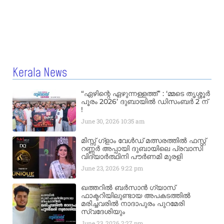
Kerala News
“ഏഴിന്റെ ഏഴുന്നള്ളത്ത്” : ‘മ്മടെ തൃശ്ശൂർ
പൂരം 2026’ ദുബായിൽ ഡിസംബർ 2 ന്
!
June 30, 2026
10:35 am
മിസ്സ്‌ ഗ്ളാം വേൾഡ് മത്സരത്തിൽ ഫസ്റ്റ്
റണ്ണർ അപ്പായി ദുബായിലെ പ്രവാസി
വിദ്യാർത്ഥിനി പൗർണമി മുരളി
June 23, 2026
9:22 pm
ഖത്തറിൽ ബർസാൻ ഗ്യാസ്
ഫാക്ടറിയിലുണ്ടായ അപകടത്തിൽ
മരിച്ചവരിൽ നാദാപുരം പുറമേരി
സ്വദേശിയും
June 23, 2026
2:27 pm