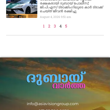
രക്ഷകരായി ദുബായ് പോലീസ്;
ജി.പി.എസ് ട്രാക്കിംഗിലൂടെ കാർ ട്രാക്ക്
ചെയ്ത് ജീവൻ രക്ഷിച്ചു
August 4, 2026
9:51 am
1
2
3
4
5
info@asiavisiongroup.com