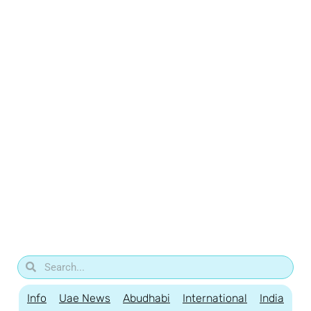
Info
Uae News
Abudhabi
International
India