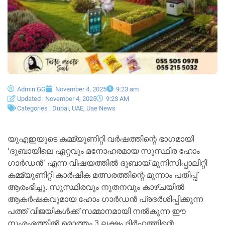
Admin GG
November 4, 2025
9:23 am
Updated : November 4, 2025
9:23 AM
Categories :
Dubai
,
UAE
,
Uae News
യുഎഇയുടെ കമ്മ്യൂണിറ്റി വർഷത്തിന്റെ ഭാഗമായി
‘ദുബായിലെ ഏറ്റവും മനോഹരമായ സുസ്ഥിര ഹോം
ഗാർഡൻ’ എന്ന വിഷയത്തിൽ ദുബായ് മുനിസിപ്പാലിറ്റി
കമ്മ്യൂണിറ്റി കാർഷിക മത്സരത്തിന്റെ മൂന്നാം പതിപ്പ്
ആരംഭിച്ചു. സുസ്ഥിരവും നൂതനവും കാഴ്ചയിൽ
ആകർഷകവുമായ ഹോം ഗാർഡൻ പ്രദർശിപ്പിക്കുന്ന
പത്ത് വിജയികൾക്ക് സമ്മാനമായി നൽകുന്ന ഈ
സംരംഭത്തിൽ മൊത്തം 3 ലക്ഷം ദിർഹത്തിന്റെ